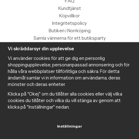
FAQ
Kundtjänst
Köpvillkor
Integritetspolicy
Butiken i Norrköping
Samla vännerna för ett butiksparty
Vi skräddarsyr din upplevelse
Information
Vi använder cookies för att ge dig en personlig
Magazine
shoppingupplevelse, personanpassad annonsering och för
Populära produkter med toppbetyg
hålla våra webbplatser tillförlitliga och säkra. För detta
Nyhetsbrev
ändamål samlar vi in information om användarna, deras
mönster och deras enheter.
Om cookies
Samarbeta med Intima
Klicka på "Okej" om du tillåter alla cookies eller välj vilka
Cookie inställningar
cookies du tillåter och vilka du vill stänga av genom att
klicka på "Inställningar" nedan.
Trygg handel
Inställningar