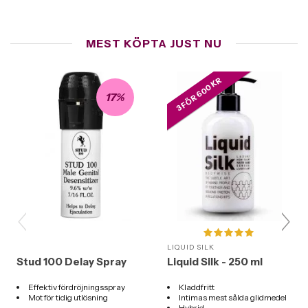
MEST KÖPTA JUST NU
3 FÖR 600 KR
17%
LIQUID SILK
Stud 100 Delay Spray
Liquid Silk - 250 ml
Effektiv fördröjningsspray
Kladdfritt
Mot för tidig utlösning
Intimas mest sålda glidmedel
Hybrid