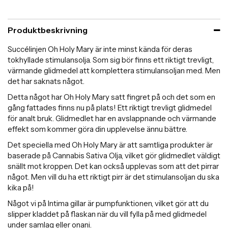
Produktbeskrivning
Succélinjen Oh Holy Mary är inte minst kända för deras
tokhyllade stimulansolja. Som sig bör finns ett riktigt trevligt,
värmande glidmedel att komplettera stimulansoljan med. Men
det har saknats något.
Detta något har Oh Holy Mary satt fingret på och det som en
gång fattades finns nu på plats! Ett riktigt trevligt glidmedel
för analt bruk. Glidmedlet har en avslappnande och värmande
effekt som kommer göra din upplevelse ännu bättre.
Det speciella med Oh Holy Mary är att samtliga produkter är
baserade på Cannabis Sativa Olja, vilket gör glidmedlet väldigt
snällt mot kroppen. Det kan också upplevas som att det pirrar
något. Men vill du ha ett riktigt pirr är det stimulansoljan du ska
kika på!
Något vi på Intima gillar är pumpfunktionen, vilket gör att du
slipper kladdet på flaskan när du vill fylla på med glidmedel
under samlag eller onani.