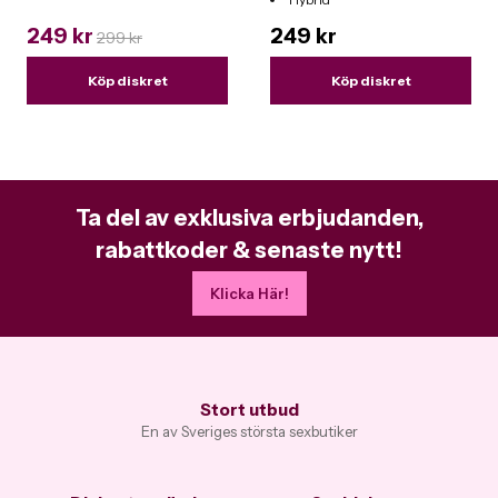
Funkar till alla leksaker
249 kr
249 kr
299 kr
Köp diskret
Köp diskret
Ta del av exklusiva erbjudanden,
rabattkoder & senaste nytt!
Klicka Här!
Stort utbud
En av Sveriges största sexbutiker