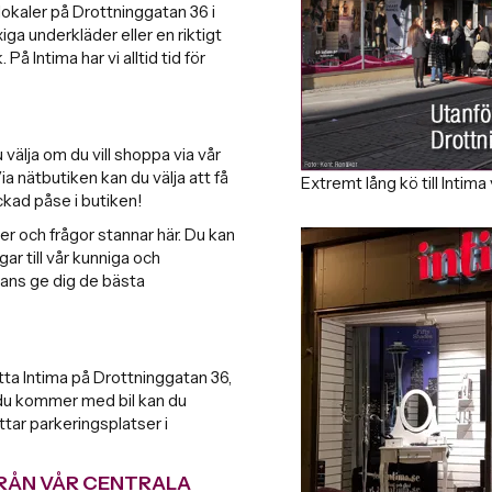
slokaler på Drottninggatan 36 i
iga underkläder eller en riktigt
 På Intima har vi alltid tid för
välja om du vill shoppa via vår
ia nätbutiken kan du välja att få
Extremt lång kö till Intima
ockad påse i butiken!
ter och frågor stannar här. Du kan
gar till vår kunniga och
mmans ge dig de bästa
tta Intima på Drottninggatan 36,
 du kommer med bil kan du
tar parkeringsplatser i
FRÅN VÅR CENTRALA