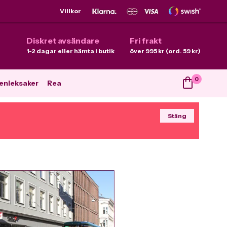
Villkor
Diskret avsändare
Fri frakt
1-2 dagar eller hämta i butik
över 995 kr (ord. 59 kr)
0
enleksaker
Rea
Stäng