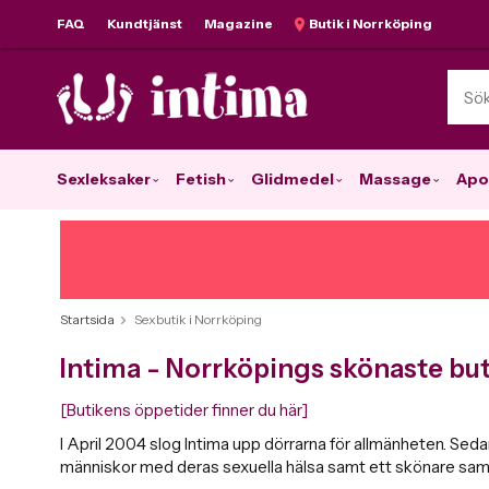
FAQ
Kundtjänst
Magazine
Butik i Norrköping
Sexleksaker
Fetish
Glidmedel
Massage
Apo
Startsida
Sexbutik i Norrköping
Intima - Norrköpings skönaste but
​[​​​​​Butikens öppetider finner du här]
I April 2004 slog Intima upp dörrarna för allmänheten. Sedan
människor med deras sexuella hälsa samt ett skönare saml