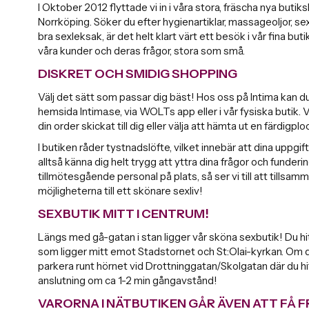
I Oktober 2012 flyttade vi in i våra stora, fräscha nya butik
Norrköping. Söker du efter hygienartiklar, massageoljor, sex
bra sexleksak, är det helt klart värt ett besök i vår fina butik.
våra kunder och deras frågor, stora som små.
DISKRET OCH SMIDIG SHOPPING
Välj det sätt som passar dig bäst! Hos oss på Intima kan du 
hemsida Intima.se, via WOLTs app eller i vår fysiska butik. V
din order skickat till dig eller välja att hämta ut en färdigpl
I butiken råder tystnadslöfte, vilket innebär att dina uppgif
alltså känna dig helt trygg att yttra dina frågor och funderin
tillmötesgående personal på plats, så ser vi till att tillsa
möjligheterna till ett skönare sexliv!
SEXBUTIK MITT I CENTRUM!
Längs med gå-gatan i stan ligger vår sköna sexbutik! Du hi
som ligger mitt emot Stadstornet och St:Olai-kyrkan. Om
parkera runt hörnet vid Drottninggatan/Skolgatan där du hit
anslutning om ca 1-2 min gångavstånd!
VARORNA I NÄTBUTIKEN GÅR ÄVEN ATT FÅ 