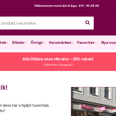
Välkommen med din fråga 011 - 10 28 40
tek
Kläder
Övrigt
Varumärken
Favoriter
Nya vux
Alla Dildos utan vibrator - 25% rabatt
(Gäller tom. 9 augusti)
ik!
 dess har vi hjälpt tusentals
iv!