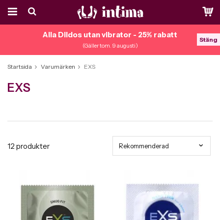
Alla Dildos utan vibrator - 25% rabatt
Stäng
(Gäller tom. 9 augusti)
Startsida
Varumärken
EXS
EXS
12
produkter
Rekommenderad