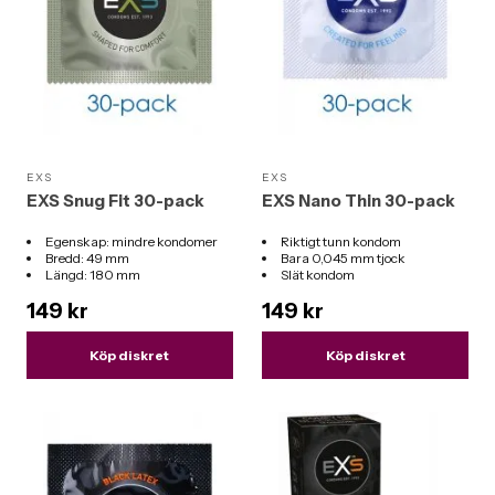
EXS
EXS
EXS Snug Fit 30-pack
EXS Nano Thin 30-pack
Egenskap: mindre kondomer
Riktigt tunn kondom
Bredd: 49 mm
Bara 0,045 mm tjock
Längd: 180 mm
Slät kondom
149 kr
149 kr
Köp diskret
Köp diskret