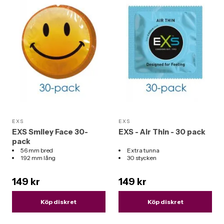
EXS
EXS
EXS Smiley Face 30-
EXS - Air Thin - 30 pack
pack
56 mm bred
Extra tunna
192 mm lång
30 stycken
149 kr
149 kr
Köp diskret
Köp diskret