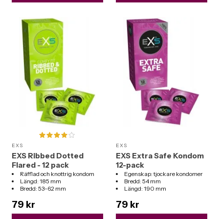
EXS
EXS
EXS Ribbed Dotted
EXS Extra Safe Kondom
Flared - 12 pack
12-pack
Räfflad och knottrig kondom
Egenskap: tjockare kondomer
Längd: 185 mm
Bredd: 54 mm
Bredd: 53-62 mm
Längd: 190 mm
Tjocklek: 0,061 mm
79 kr
79 kr