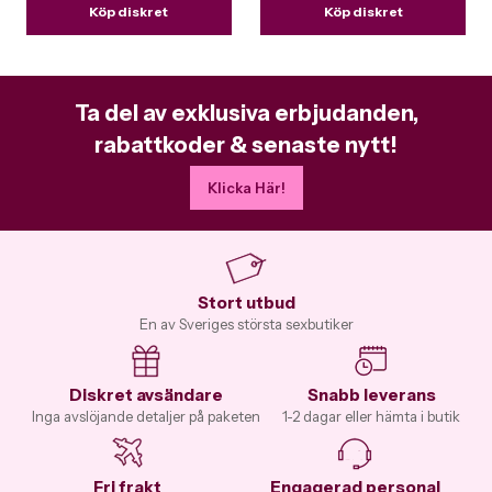
Köp diskret
Köp diskret
Ta del av exklusiva erbjudanden,
rabattkoder & senaste nytt!
Klicka Här!
Stort utbud
En av Sveriges största sexbutiker
Diskret avsändare
Snabb leverans
Inga avslöjande detaljer på paketen
1-2 dagar eller hämta i butik
Fri frakt
Engagerad personal