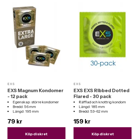
EXS
EXS
EXS Magnum Kondomer
EXS EXS Ribbed Dotted
- 12 pack
Flared - 30 pack
Egenskap: större kondomer
Räfflad och knottrig kondom
Bredd: 56 mm
Längd: 185 mm
Längd: 195 mm
Bredd: 53-62 mm
Tjocklek: 0,061 mm
79 kr
159 kr
Köp diskret
Köp diskret