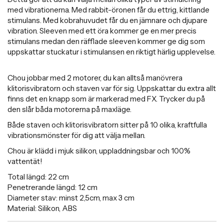
med vibrationerna. Med rabbit-öronen får du ettrig, kittlande
stimulans. Med kobrahuvudet får du en jämnare och djupare
vibration. Sleeven med ett öra kommer ge en mer precis
stimulans medan den räfflade sleeven kommer ge dig som
uppskattar stuckatur i stimulansen en riktigt härlig upplevelse.
Chou jobbar med 2 motorer, du kan alltså manövrera
klitorisvibratorn och staven var för sig. Uppskattar du extra allt
finns det en knapp som är markerad med FX. Trycker du på
den slår båda motorerna på maxläge.
Både staven och klitorisvibratorn sitter på 10 olika, kraftfulla
vibrationsmönster för dig att välja mellan.
Chou är klädd i mjuk silikon, uppladdningsbar och 100%
vattentät!
Total längd: 22 cm
Penetrerande längd: 12 cm
Diameter stav: minst 2,5cm, max 3 cm
Material: Silikon, ABS