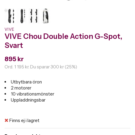
VIVE
VIVE Chou Double Action G-Spot,
Svart
895 kr
Ord.
1 195 kr
. Du sparar
300 kr
(
25
%)
Utbytbara öron
2 motorer
10 vibrationsmönster
Uppladdningsbar
Finns ej i lagret