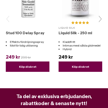
LIQUID SILK
Stud 100 Delay Spray
Liquid Silk - 250 ml
Effektiv fördröjningsspray
Kladdfritt
Mot för tidig utlösning
Intimas mest sålda glidmedel
Hybrid
Funkar till alla leksaker
249 kr
249 kr
299 kr
Köp diskret
Köp diskret
Ta del av exklusiva erbjudanden,
rabattkoder & senaste nytt!