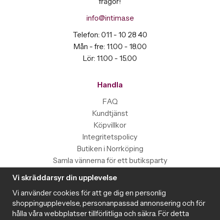
frågor!
info@intima.se
Telefon: 011 - 10 28 40
Mån - fre: 11.00 - 18.00
Lör: 11.00 - 15.00
Handla
FAQ
Kundtjänst
Köpvillkor
Integritetspolicy
Butiken i Norrköping
Samla vännerna för ett butiksparty
Vi skräddarsyr din upplevelse
Information
Vi använder cookies för att ge dig en personlig
Magazine
shoppingupplevelse, personanpassad annonsering och för
Populära produkter med toppbetyg
hålla våra webbplatser tillförlitliga och säkra. För detta