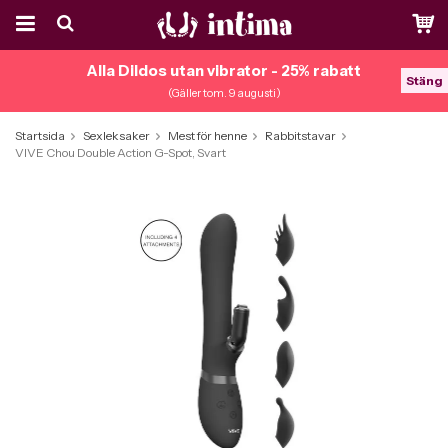
Alla Dildos utan vibrator - 25% rabatt
Stäng
(Gäller tom. 9 augusti)
Startsida
Sexleksaker
Mest för henne
Rabbitstavar
VIVE Chou Double Action G-Spot, Svart