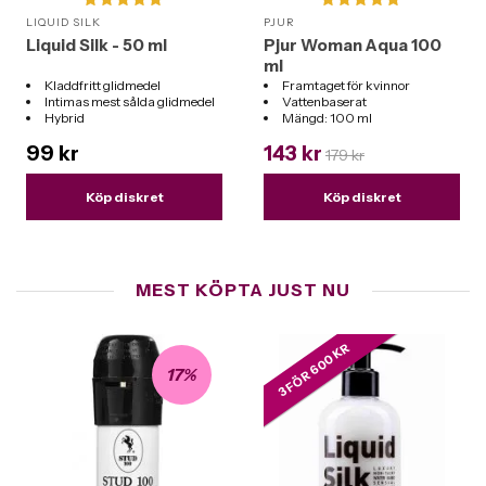
LIQUID SILK
PJUR
Liquid Silk - 50 ml
Pjur Woman Aqua 100
ml
Kladdfritt glidmedel
Framtaget för kvinnor
Intimas mest sålda glidmedel
Vattenbaserat
Hybrid
Mängd: 100 ml
Passar till alla sexleksaker
99 kr
143 kr
179 kr
Köp diskret
Köp diskret
MEST KÖPTA JUST NU
3 FÖR 600 KR
17%