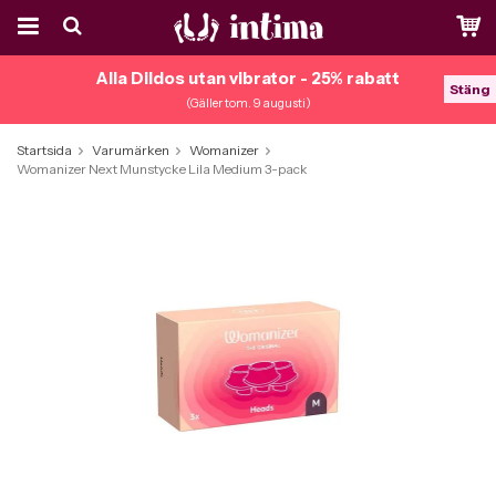
Alla Dildos utan vibrator - 25% rabatt
Stäng
(Gäller tom. 9 augusti)
Startsida
Varumärken
Womanizer
Womanizer Next Munstycke Lila Medium 3-pack