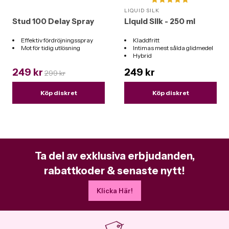
LIQUID SILK
Stud 100 Delay Spray
Liquid Silk - 250 ml
Effektiv fördröjningsspray
Kladdfritt
Mot för tidig utlösning
Intimas mest sålda glidmedel
Hybrid
Funkar till alla leksaker
249 kr
249 kr
299 kr
Köp diskret
Köp diskret
Ta del av exklusiva erbjudanden,
rabattkoder & senaste nytt!
Klicka Här!