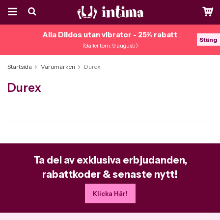
Alla Dildos utan vibrator - 25% rabatt
Stäng
(Gäller tom. 9 augusti)
Startsida
Varumärken
Durex
Durex
Ta del av exklusiva erbjudanden,
rabattkoder & senaste nytt!
Klicka Här!