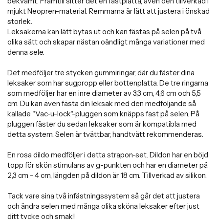
bekvämt. Framtill sitter det en fästplatta, även den tillverkad i
mjukt Neopren-material. Remmarna är lätt att justera i önskad
storlek.
Leksakerna kan lätt bytas ut och kan fästas på selen på två
olika sätt och skapar nästan oändligt många variationer med
denna sele.
Det medföljer tre stycken gummiringar, där du fäster dina
leksaker som har sugpropp eller bottenplatta. De tre ringarna
som medföljer har en inre diameter av 3,3 cm, 4,6 cm och 5,5
cm. Du kan även fästa din leksak med den medföljande så
kallade "Vac-u-lock"-pluggen som knäpps fast på selen. På
pluggen fäster du sedan leksaker som är kompatibla med
detta system. Selen är tvättbar, handtvätt rekommenderas.
En rosa dildo medföljer i detta strapon-set. Dildon har en böjd
topp för skön stimulans av g-punkten och har en diameter på
2,3 cm - 4 cm, längden på dildon är 18 cm. Tillverkad av silikon.
Tack vare sina två infästningssystem så går det att justera
och ändra selen med många olika sköna leksaker efter just
ditt tycke och smak!