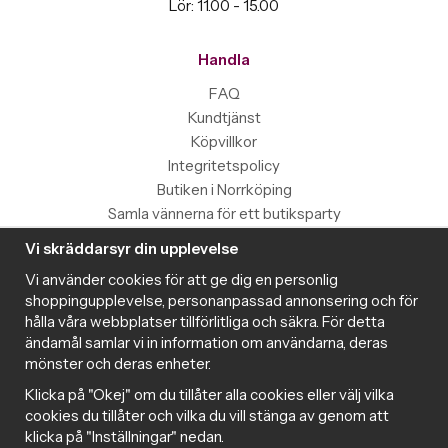
Lör: 11.00 - 15.00
Handla
FAQ
Kundtjänst
Köpvillkor
Integritetspolicy
Butiken i Norrköping
Samla vännerna för ett butiksparty
Vi skräddarsyr din upplevelse
Information
Vi använder cookies för att ge dig en personlig
Magazine
shoppingupplevelse, personanpassad annonsering och för
Populära produkter med toppbetyg
hålla våra webbplatser tillförlitliga och säkra. För detta
Nyhetsbrev
ändamål samlar vi in information om användarna, deras
mönster och deras enheter.
Om cookies
Samarbeta med Intima
Klicka på "Okej" om du tillåter alla cookies eller välj vilka
Cookie inställningar
cookies du tillåter och vilka du vill stänga av genom att
klicka på "Inställningar" nedan.