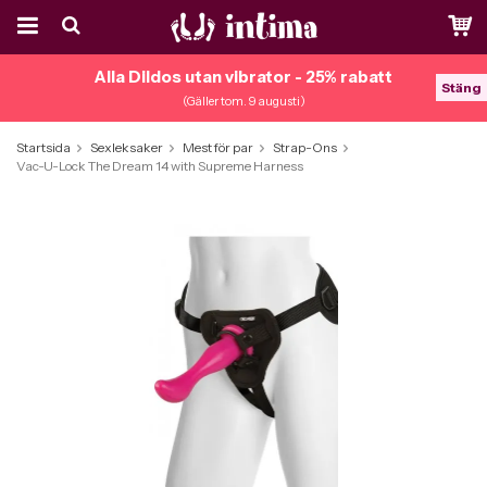
Alla Dildos utan vibrator - 25% rabatt
Stäng
(Gäller tom. 9 augusti)
Startsida
Sexleksaker
Mest för par
Strap-Ons
Vac-U-Lock The Dream 14 with Supreme Harness