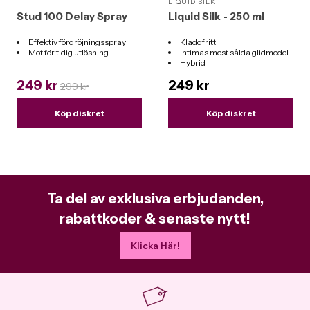
LIQUID SILK
Stud 100 Delay Spray
Liquid Silk - 250 ml
Effektiv fördröjningsspray
Kladdfritt
Mot för tidig utlösning
Intimas mest sålda glidmedel
Hybrid
Funkar till alla leksaker
249 kr
249 kr
299 kr
Köp diskret
Köp diskret
Ta del av exklusiva erbjudanden,
rabattkoder & senaste nytt!
Klicka Här!