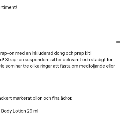
ortiment!
Strap-on med en inkluderad dong och prep kit!
und! Strap-on suspendern sitter bekvämt och stadigt för
e som har tre olika ringar att fästa om medföljande eller
kert markerat ollon och fina ådror.
t Body Lotion 29 ml