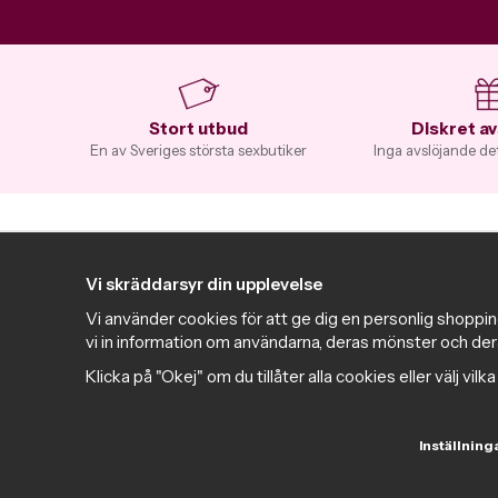
Stort utbud
Diskret a
En av Sveriges största sexbutiker
Inga avslöjande de
Kontakta oss
Handl
Vi skräddarsyr din upplevelse
Vår personal i butiken i Norrköping hjälper dig
FAQ
gärna med dina frågor!
Kundtj
Vi använder cookies för att ge dig en personlig shoppin
vi in information om användarna, deras mönster och der
Köpvill
info@intima.se
Integri
Klicka på "Okej" om du tillåter alla cookies eller välj vil
Telefon: 011 - 10 28 40
Butiken
Mån - fre: 11.00 - 18.00
Samla v
Lör: 11.00 - 15.00
Inställning
butiks