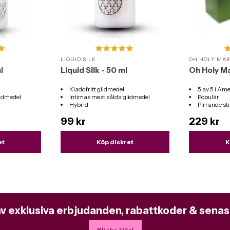
LIQUID SILK
OH HOLY MA
l
Liquid Silk - 50 ml
Oh Holy Ma
Kladdfritt glidmedel
5 av 5 i Ame
lidmedel
Intimas mest sålda glidmedel
Populär
Hybrid
Pirrande s
er
Passar till alla sexleksaker
99 kr
229 kr
et
Köp diskret
K
av exklusiva erbjudanden, rabattkoder & senas