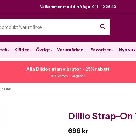
Välkommen med din fråga 011 - 10 28 40
tek
Kläder
Övrigt
Varumärken
Favoriter
Nya vux
Alla Dildos utan vibrator - 25% rabatt
(Gäller tom. 9 augusti)
 7, Pink
Dillio Strap-On 
699 kr