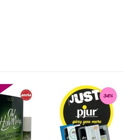
R
34%