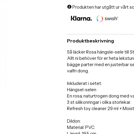
Produkten har utgått ur vårt s
Produktbeskrivning
Så läcker Rosa hängsle-sele till 
Allt ni behöver för er heta lekst
bägge parter med en justerbar sel
valfri dong.
Inkluderat i setet:
Hängsel-selen
En rosa, naturtrogen dong med vac
3 st silikonringar i olika storlekar.
Refresh toy cleaner 29 ml + Mois
Dildon:
Material: PVC
Längd: 19,5 cm