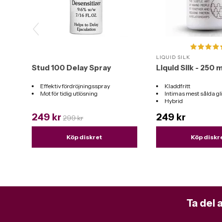
LIQUID SILK
Stud 100 Delay Spray
Liquid Silk - 250 m
Effektiv fördröjningsspray
Kladdfritt
Mot för tidig utlösning
Intimas mest sålda g
Hybrid
Funkar till alla leksak
249 kr
249 kr
299 kr
Köp diskret
Köp diskr
Ta del 