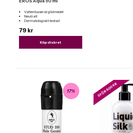
EROS Aqua 50 ml
Vattenbaserat glidmedel
Neutralt
Dermatologiskt testad
Mängd: 50 ml
79 kr
Köp diskret
3 FÖR 600 KR
17%