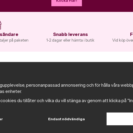
Klicka Här!
vsändare
Snabb leverans
F
taljer på paketen
1-2 dagar eller hämta i butik
Vid köp över
a
Information
Magazine
änst
Populära produkter med toppbetyg
gupplevelse, personanpassad annonsering och för hålla våra webbplat
as enheter.
kor
Nyhetsbrev
tetspolicy
Om cookies
ka cookies du tillåter och vilka du vill stänga av genom att klicka på "I
 i Norrköping
Samarbeta med Intima
ännerna för ett
Cookie inställningar
ar
Endast nödvändiga
party