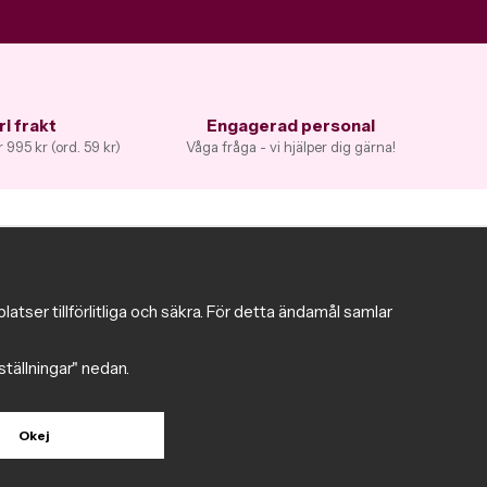
ri frakt
Engagerad personal
 995 kr (ord. 59 kr)
Våga fråga - vi hjälper dig gärna!
Trygg handel
ser tillförlitliga och säkra. För detta ändamål samlar
Följ oss gärna på sociala medier
nställningar" nedan.
Okej