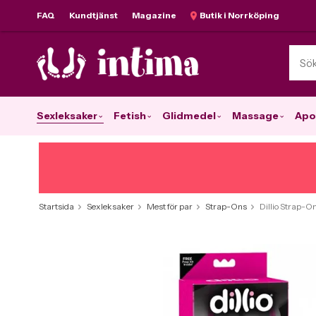
FAQ
Kundtjänst
Magazine
Butik i Norrköping
Sexleksaker
Fetish
Glidmedel
Massage
Apo
Startsida
Sexleksaker
Mest för par
Strap-Ons
Dillio Strap-On