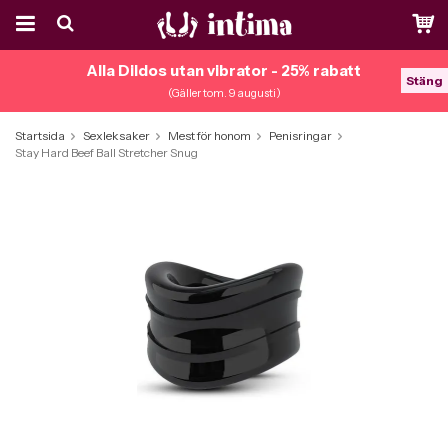
Alla Dildos utan vibrator - 25% rabatt
Stäng
(Gäller tom. 9 augusti)
Startsida
Sexleksaker
Mest för honom
Penisringar
Stay Hard Beef Ball Stretcher Snug