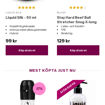
LIQUID SILK
BLUSH
Liquid Silk - 50 ml
Stay Hard Beef Ball
Stretcher Snug X-long
Kladdfritt glidmedel
Latex- och ftalatfri
Intimas mest sålda glidmedel
TPE
Hybrid
Stretchig
Passar till alla sexleksaker
Extra lång
99 kr
129 kr
Köp diskret
Köp diskret
MEST KÖPTA JUST NU
3 FÖR 600 KR
17%