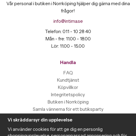
Vår personal i butiken i Norrköping hjälper dig gärna med dina
frågor!
info@intima.se
Telefon: 011 - 10 28 40
Mån - fre: 11.00 - 18.00
Lör: 11.00 - 15.00
Handla
FAQ
Kundtjänst
Köpvillkor
Integritetspolicy
Butiken i Norrköping
Samla vännerna för ett butiksparty
Vi skräddarsyr din upplevelse
Information
Vi använder cookies för att ge dig en personlig
Magazine
shoppingupplevelse, personanpassad annonsering och för