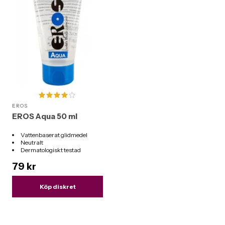
EROS
EROS Aqua 50 ml
Vattenbaserat glidmedel
Neutralt
Dermatologiskt testad
Mängd: 50 ml
79 kr
Köp diskret