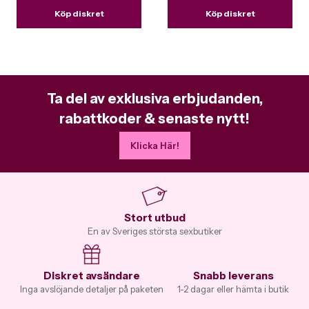
Köp diskret
Köp diskret
Ta del av exklusiva erbjudanden,
rabattkoder & senaste nytt!
Klicka Här!
Stort utbud
En av Sveriges största sexbutiker
Diskret avsändare
Snabb leverans
Inga avslöjande detaljer på paketen
1-2 dagar eller hämta i butik