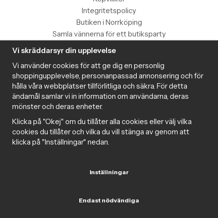
Integritetspolicy
Butiken i Norrköping
Samla vännerna för ett butiksparty
Vi skräddarsyr din upplevelse
Information
Vi använder cookies för att ge dig en personlig
Magazine
shoppingupplevelse, personanpassad annonsering och för
Populära produkter med toppbetyg
hålla våra webbplatser tillförlitliga och säkra. För detta
Nyhetsbrev
ändamål samlar vi in information om användarna, deras
mönster och deras enheter.
Om cookies
Samarbeta med Intima
Klicka på "Okej" om du tillåter alla cookies eller välj vilka
Cookie inställningar
cookies du tillåter och vilka du vill stänga av genom att
klicka på "Inställningar" nedan.
Trygg handel
Inställningar
Följ oss gärna på sociala medier
Endast nödvändiga