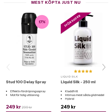
MEST KÖPTA JUST NU
3 FÖR 600 KR
17%
LIQUID SILK
Stud 100 Delay Spray
Liquid Silk - 250 ml
Effektiv fördröjningsspray
Kladdfritt
Mot för tidig utlösning
Intimas mest sålda glidmedel
Hybrid
Funkar till alla leksaker
249 kr
249 kr
299 kr