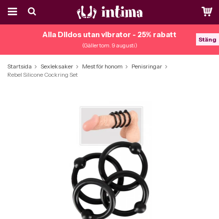
Alla Dildos utan vibrator - 25% rabatt
Stäng
(Gäller tom. 9 augusti)
Startsida
Sexleksaker
Mest för honom
Penisringar
Rebel Silicone Cockring Set