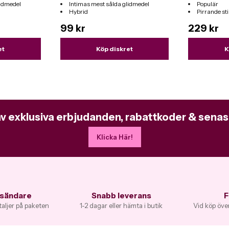
lidmedel
Intimas mest sålda glidmedel
Populär
Hybrid
Pirrande s
er
Passar till alla sexleksaker
99 kr
229 kr
et
Köp diskret
K
av exklusiva erbjudanden, rabattkoder & senas
Klicka Här!
vsändare
Snabb leverans
F
taljer på paketen
1-2 dagar eller hämta i butik
Vid köp över