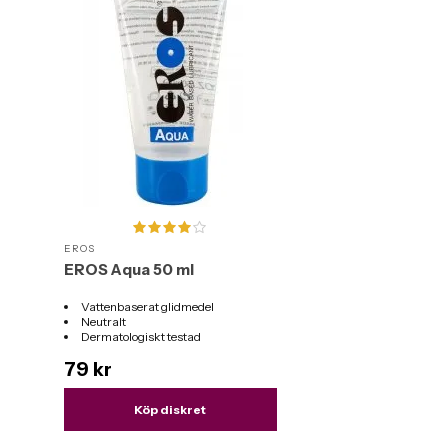
EROS
EROS Aqua 50 ml
Vattenbaserat glidmedel
Neutralt
Dermatologiskt testad
Mängd: 50 ml
79 kr
Köp diskret