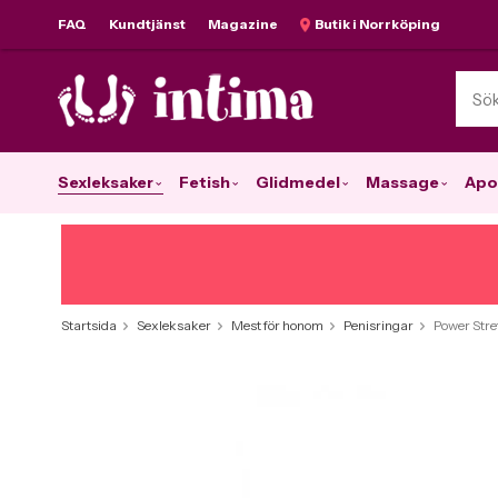
FAQ
Kundtjänst
Magazine
Butik i Norrköping
Sexleksaker
Fetish
Glidmedel
Massage
Apo
Startsida
Sexleksaker
Mest för honom
Penisringar
Power Stre