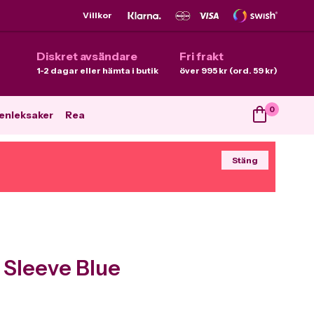
Villkor
Diskret avsändare
Fri frakt
1-2 dagar eller hämta i butik
över 995 kr (ord. 59 kr)
0
enleksaker
Rea
Stäng
 Sleeve Blue