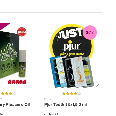
R
34%
RY
PJUR
SVA
ry Pleasure Oil
Pjur Testkit 5x1,5-2 ml
Sva
lia
TestKit
V