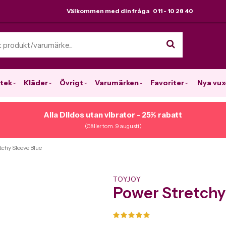
Välkommen med din fråga 011 - 10 28 40
tek
Kläder
Övrigt
Varumärken
Favoriter
Nya vux
Alla Dildos utan vibrator - 25% rabatt
(Gäller tom. 9 augusti)
tchy Sleeve Blue
TOYJOY
Power Stretchy