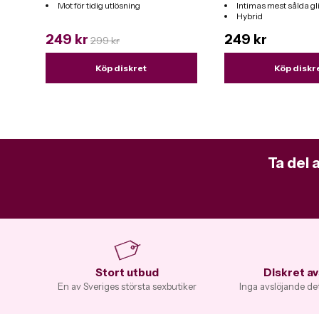
Mot för tidig utlösning
Intimas mest sålda g
Hybrid
Funkar till alla leksak
249 kr
249 kr
299 kr
Köp diskret
Köp diskr
Ta del 
Stort utbud
Diskret a
En av Sveriges största sexbutiker
Inga avslöjande de