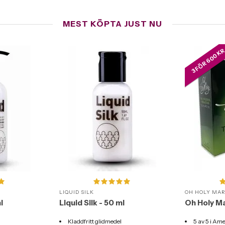
MEST KÖPTA JUST NU
3 FÖR 600 K
LIQUID SILK
OH HOLY MA
l
Liquid Silk - 50 ml
Oh Holy Ma
Kladdfritt glidmedel
5 av 5 i Ame