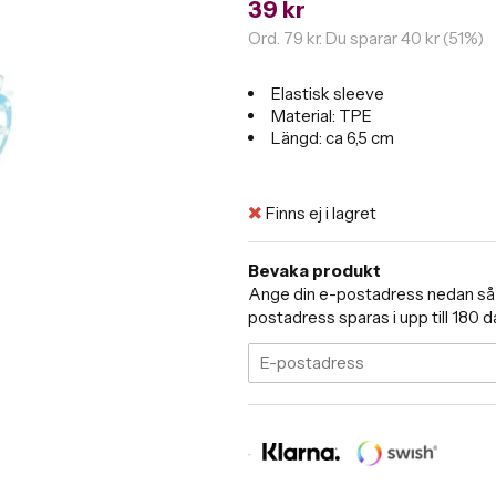
39 kr
Ord.
79 kr
. Du sparar
40 kr
(
51
%)
Elastisk sleeve
Material: TPE
Längd: ca 6,5 cm
Finns ej i lagret
Bevaka produkt
Ange din e-postadress nedan så me
postadress sparas i upp till 180 d