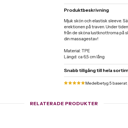
Produktbeskrivning
Mjuk skön och elastisk sleeve. S
erektionen på traven. Under tiden
från de sköna lustknottrorna på s
din massagestav!
Material: TPE
Längd: ca 6,5 cm lång
Snabb tillgång till hela sort
Medelbetyg
5
baserat
RELATERADE PRODUKTER