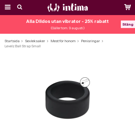
Alla Dildos utan vibrator - 25% rabatt
Stäng
(Gäller tom. 9 augusti)
Startsida
Sexleksaker
Mest för honom
Penisringar
Levelz Ball Strap Small