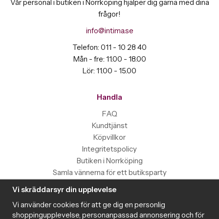
Vår personal i butiken i Norrköping hjälper dig gärna med dina
frågor!
info@intima.se
Telefon: 011 - 10 28 40
Mån - fre: 11.00 - 18.00
Lör: 11.00 - 15.00
Handla
FAQ
Kundtjänst
Köpvillkor
Integritetspolicy
Butiken i Norrköping
Samla vännerna för ett butiksparty
Vi skräddarsyr din upplevelse
Information
Vi använder cookies för att ge dig en personlig
Magazine
shoppingupplevelse, personanpassad annonsering och för