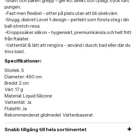
-Snävt och säkert grepp – ger ett direkt och tydligt tryck runt
pungen.
-Fast men flexibel – sitter på plats utan att bli obekväm.
-Snygg, diskret Level 1-design – perfekt som första steg i din
ball-stretch-resa.
-Kroppssäker silikon – hygieniskt, premiumkänsla och helt fritt
från ftalater.
-Vattentät & lätt att rengöra – använd i dusch, bad eller där du
trivs bäst.
Specifikationer:
Storlek: S
Diameter: 4.60 cm
Bredd: 2 cm
Vikt: 17 g
Material: Liquid Silicone
Vattentät: Ja
Ftalatfri: Ja
Rekommenderat glidmedel: Vattenbaserat
Snabb tillgång till hela sortimentet