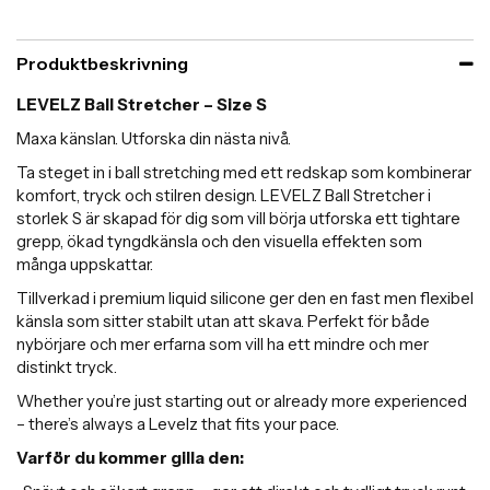
Produktbeskrivning
LEVELZ Ball Stretcher – Size S
Maxa känslan. Utforska din nästa nivå.
Ta steget in i ball stretching med ett redskap som kombinerar
komfort, tryck och stilren design. LEVELZ Ball Stretcher i
storlek S är skapad för dig som vill börja utforska ett tightare
grepp, ökad tyngdkänsla och den visuella effekten som
många uppskattar.
Tillverkad i premium liquid silicone ger den en fast men flexibel
känsla som sitter stabilt utan att skava. Perfekt för både
nybörjare och mer erfarna som vill ha ett mindre och mer
distinkt tryck.
Whether you’re just starting out or already more experienced
– there’s always a Levelz that fits your pace.
Varför du kommer gilla den: