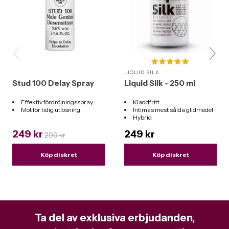
LIQUID SILK
Stud 100 Delay Spray
Liquid Silk - 250 ml
Effektiv fördröjningsspray
Kladdfritt
Mot för tidig utlösning
Intimas mest sålda glidmedel
Hybrid
Funkar till alla leksaker
249 kr
249 kr
299 kr
Köp diskret
Köp diskret
Ta del av exklusiva erbjudanden,