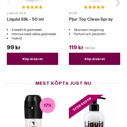
LIQUID SILK
PJUR
Liquid Silk - 50 ml
Pjur Toy Clean Spray
Kladdfritt glidmedel
Skonsam rengöring
Intimas mest sålda glidmedel
Parfym och alkoholfri
Hybrid
Passar till alla sexleksaker
99 kr
119 kr
149 kr
Köp diskret
Köp diskret
MEST KÖPTA JUST NU
3 FÖR 600 KR
17%