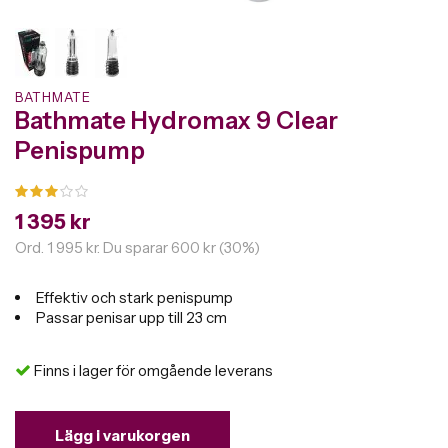
BATHMATE
Bathmate Hydromax 9 Clear
Penispump
1 395 kr
Ord.
1 995 kr
. Du sparar
600 kr
(
30
%)
Effektiv och stark penispump
Passar penisar upp till 23 cm
Finns i lager för omgående leverans
Lägg i varukorgen