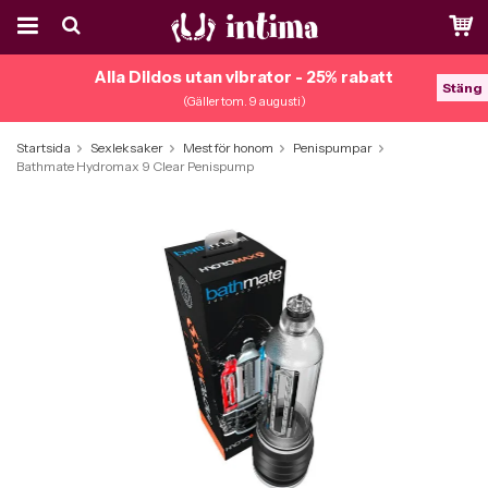
Alla Dildos utan vibrator - 25% rabatt
Stäng
(Gäller tom. 9 augusti)
Startsida
Sexleksaker
Mest för honom
Penispumpar
Bathmate Hydromax 9 Clear Penispump