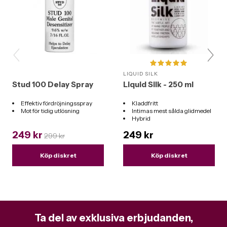
LIQUID SILK
Stud 100 Delay Spray
Liquid Silk - 250 ml
Effektiv fördröjningsspray
Kladdfritt
Mot för tidig utlösning
Intimas mest sålda glidmedel
Hybrid
Funkar till alla leksaker
249 kr
249 kr
299 kr
Köp diskret
Köp diskret
Ta del av exklusiva erbjudanden,