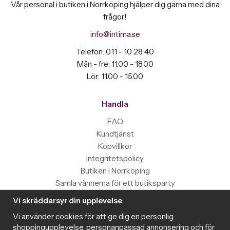
Vår personal i butiken i Norrköping hjälper dig gärna med dina
frågor!
info@intima.se
Telefon: 011 - 10 28 40
Mån - fre: 11.00 - 18.00
Lör: 11.00 - 15.00
Handla
FAQ
Kundtjänst
Köpvillkor
Integritetspolicy
Butiken i Norrköping
Samla vännerna för ett butiksparty
Vi skräddarsyr din upplevelse
Information
Vi använder cookies för att ge dig en personlig
Magazine
shoppingupplevelse, personanpassad annonsering och för