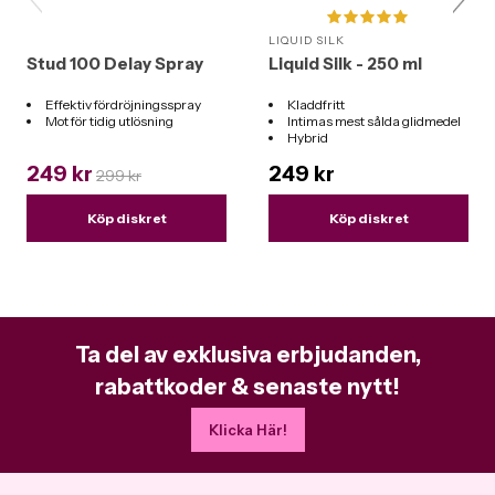
LIQUID SILK
Stud 100 Delay Spray
Liquid Silk - 250 ml
Effektiv fördröjningsspray
Kladdfritt
Mot för tidig utlösning
Intimas mest sålda glidmedel
Hybrid
Funkar till alla leksaker
249 kr
249 kr
299 kr
Köp diskret
Köp diskret
Ta del av exklusiva erbjudanden,
rabattkoder & senaste nytt!
Klicka Här!