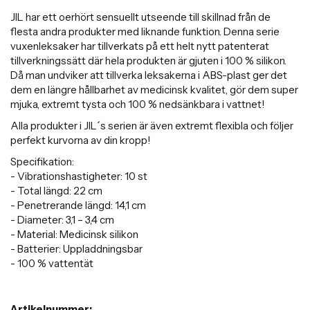
JIL har ett oerhört sensuellt utseende till skillnad från de
flesta andra produkter med liknande funktion. Denna serie
vuxenleksaker har tillverkats på ett helt nytt patenterat
tillverkningssätt där hela produkten är gjuten i 100 % silikon.
Då man undviker att tillverka leksakerna i ABS-plast ger det
dem en längre hållbarhet av medicinsk kvalitet, gör dem super
mjuka, extremt tysta och 100 % nedsänkbara i vattnet!
Alla produkter i JIL´s serien är även extremt flexibla och följer
perfekt kurvorna av din kropp!
Specifikation:
- Vibrationshastigheter: 10 st
- Total längd: 22 cm
- Penetrerande längd: 14,1 cm
- Diameter: 3,1 – 3,4 cm
- Material: Medicinsk silikon
- Batterier: Uppladdningsbar
- 100 % vattentät
Artikelnummer: