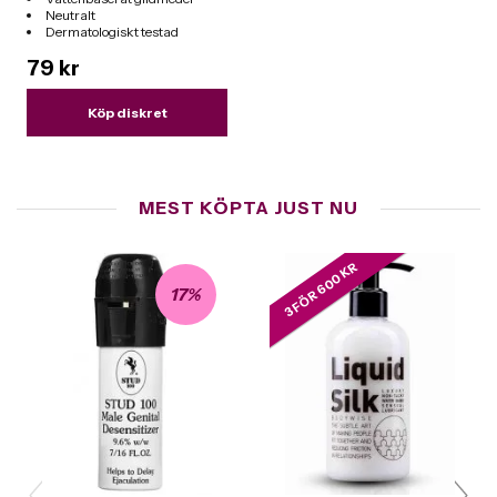
Neutralt
Dermatologiskt testad
Mängd: 50 ml
79 kr
Köp diskret
MEST KÖPTA JUST NU
3 FÖR 600 KR
17%