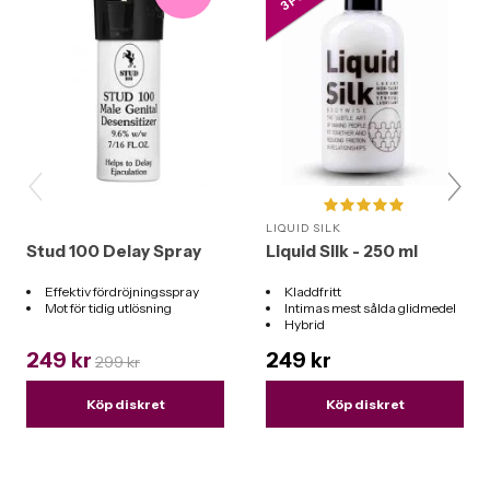
LIQUID SILK
Stud 100 Delay Spray
Liquid Silk - 250 ml
Effektiv fördröjningsspray
Kladdfritt
Mot för tidig utlösning
Intimas mest sålda glidmedel
Hybrid
Funkar till alla leksaker
249 kr
249 kr
299 kr
Köp diskret
Köp diskret