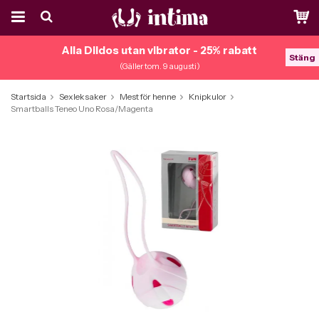
Alla Dildos utan vibrator - 25% rabatt
Stäng
(Gäller tom. 9 augusti)
Startsida
Sexleksaker
Mest för henne
Knipkulor
Smartballs Teneo Uno Rosa/Magenta