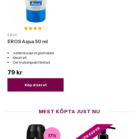
EROS
EROS Aqua 50 ml
Vattenbaserat glidmedel
Neutralt
Dermatologiskt testad
Mängd: 50 ml
79 kr
Köp diskret
MEST KÖPTA JUST NU
3 FÖR 600 KR
17%