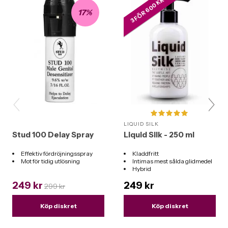
3 FÖR 600 KR
17%
LIQUID SILK
Stud 100 Delay Spray
Liquid Silk - 250 ml
Effektiv fördröjningsspray
Kladdfritt
Mot för tidig utlösning
Intimas mest sålda glidmedel
Hybrid
Funkar till alla leksaker
249 kr
249 kr
299 kr
Köp diskret
Köp diskret