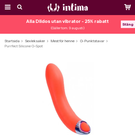
Alla Dildos utan vibrator - 25% rabatt
Stäng
(Gäller tom. 9 augusti)
Startsida
Sexleksaker
Mest för henne
G-Punktstavar
Purrfect Silicone G-Spot