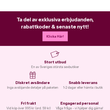
Ta del av exklusiva erbjudanden,
rabattkoder & senaste nytt!
Klicka Här!
Stort utbud
En av Sveriges största sexbutiker
Diskret avsändare
Snabb leverans
Inga avslöjande detaljer på paketen
1-2 dagar eller hämta i butik
Fri frakt
Engagerad personal
Vid köp över 995 kr (ord. 59 kr)
Våga fråga - vi hjälper dig gärna!