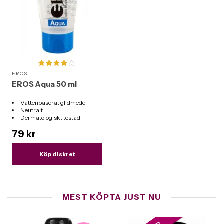
EROS
EROS Aqua 50 ml
Vattenbaserat glidmedel
Neutralt
Dermatologiskt testad
Mängd: 50 ml
79 kr
Köp diskret
MEST KÖPTA JUST NU