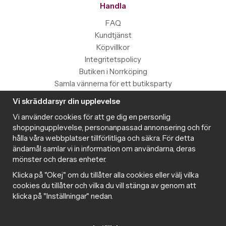
Handla
FAQ
Kundtjänst
Köpvillkor
Integritetspolicy
Butiken i Norrköping
Samla vännerna för ett butiksparty
Vi skräddarsyr din upplevelse
Information
Vi använder cookies för att ge dig en personlig
Magazine
shoppingupplevelse, personanpassad annonsering och för
Populära produkter med toppbetyg
hålla våra webbplatser tillförlitliga och säkra. För detta
Nyhetsbrev
ändamål samlar vi in information om användarna, deras
mönster och deras enheter.
Om cookies
Samarbeta med Intima
Klicka på "Okej" om du tillåter alla cookies eller välj vilka
Cookie inställningar
cookies du tillåter och vilka du vill stänga av genom att
klicka på "Inställningar" nedan.
Trygg handel