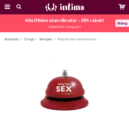
Alla Dildos utan vibrator - 25% rabatt
Stäng
(Gäller tom. 9 augusti)
Startsida
Övrigt
Sexspex
Ring for sex-bordsklocka