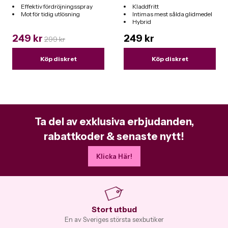
Effektiv fördröjningsspray
Kladdfritt
Mot för tidig utlösning
Intimas mest sålda glidmedel
Hybrid
Funkar till alla leksaker
249 kr
249 kr
299 kr
Köp diskret
Köp diskret
Ta del av exklusiva erbjudanden,
rabattkoder & senaste nytt!
Klicka Här!
Stort utbud
En av Sveriges största sexbutiker