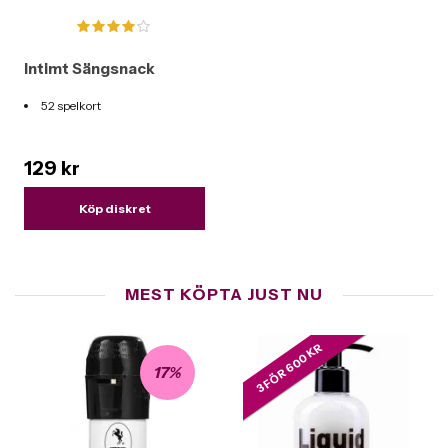
Intimt Sängsnack
52 spelkort
129 kr
Köp diskret
MEST KÖPTA JUST NU
3 FÖR 600 KR
17%