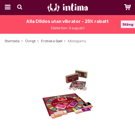
Alla Dildos utan vibrator - 25% rabatt
Stäng
(Gäller tom. 9 augusti)
Startsida
Övrigt
Erotiska Spel
Monogamy