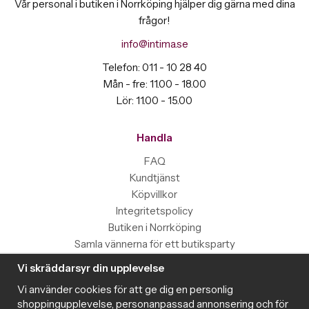
Vår personal i butiken i Norrköping hjälper dig gärna med dina
frågor!
info@intima.se
Telefon: 011 - 10 28 40
Mån - fre: 11.00 - 18.00
Lör: 11.00 - 15.00
Handla
FAQ
Kundtjänst
Köpvillkor
Integritetspolicy
Butiken i Norrköping
Samla vännerna för ett butiksparty
Vi skräddarsyr din upplevelse
Information
Vi använder cookies för att ge dig en personlig
Magazine
shoppingupplevelse, personanpassad annonsering och för