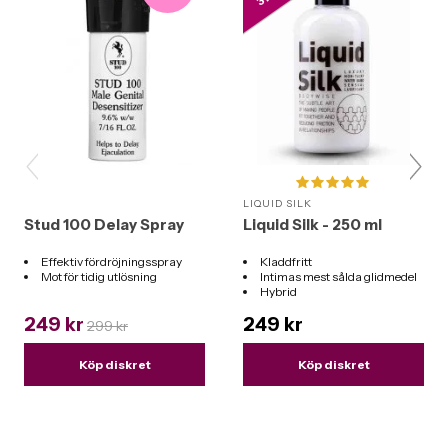
LIQUID SILK
Stud 100 Delay Spray
Liquid Silk - 250 ml
Effektiv fördröjningsspray
Kladdfritt
Mot för tidig utlösning
Intimas mest sålda glidmedel
Hybrid
Funkar till alla leksaker
249 kr
249 kr
299 kr
Köp diskret
Köp diskret