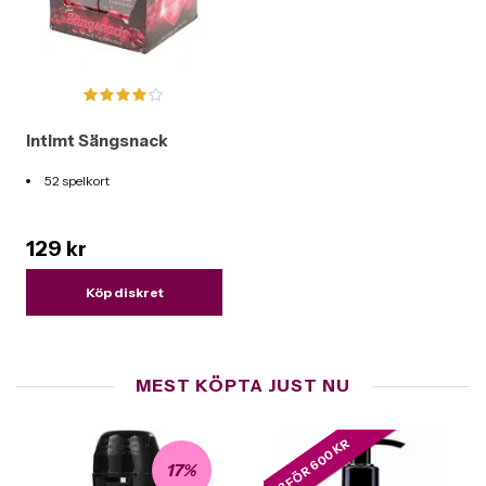
Intimt Sängsnack
52 spelkort
129 kr
Köp diskret
MEST KÖPTA JUST NU
3 FÖR 600 KR
17%