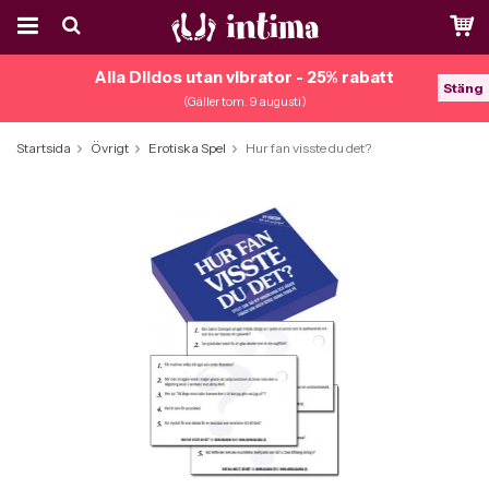
Alla Dildos utan vibrator - 25% rabatt
Stäng
(Gäller tom. 9 augusti)
Startsida
Övrigt
Erotiska Spel
Hur fan visste du det?