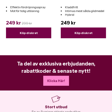
Effektiv fördröjningsspray
Kladdfritt
Mot för tidig utlösning
Intimas mest sålda glidmedel
Hybrid
Funkar till alla leksaker
249 kr
249 kr
299 kr
Köp diskret
Köp diskret
Ta del av exklusiva erbjudanden,
rabattkoder & senaste nytt!
Klicka Här!
Stort utbud
En av Sveriges största sexbutiker