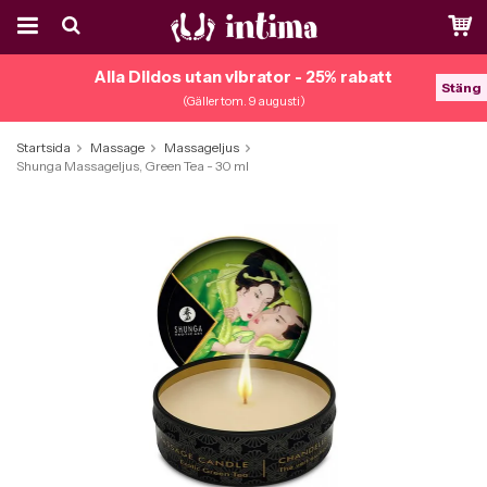
Alla Dildos utan vibrator - 25% rabatt
Stäng
(Gäller tom. 9 augusti)
Startsida
Massage
Massageljus
Shunga Massageljus, Green Tea - 30 ml