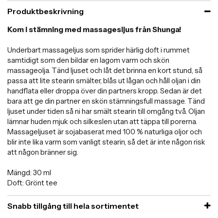
Produktbeskrivning
Kom i stämning med massagesljus från Shunga!
Underbart massageljus som sprider härlig doft i rummet
samtidigt som den bildar en lagom varm och skön
massageolja. Tänd ljuset och låt det brinna en kort stund, så
passa att lite stearin smälter, blås ut lågan och håll oljan i din
handflata eller droppa över din partners kropp. Sedan är det
bara att ge din partner en skön stämningsfull massage. Tänd
ljuset under tiden så ni har smält stearin till omgång två. Oljan
lämnar huden mjuk och silkeslen utan att täppa till porerna.
Massageljuset är sojabaserat med 100 % naturliga oljor och
blir inte lika varm som vanligt stearin, så det är inte någon risk
att någon bränner sig.
Mängd: 30 ml
Doft: Grönt tee
Snabb tillgång till hela sortimentet