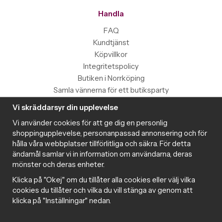
Handla
FAQ
Kundtjänst
Köpvillkor
Integritetspolicy
Butiken i Norrköping
Samla vännerna för ett butiksparty
Vi skräddarsyr din upplevelse
Information
Vi använder cookies för att ge dig en personlig
Magazine
shoppingupplevelse, personanpassad annonsering och för
Populära produkter med toppbetyg
hålla våra webbplatser tillförlitliga och säkra. För detta
Nyhetsbrev
ändamål samlar vi in information om användarna, deras
mönster och deras enheter.
Om cookies
Samarbeta med Intima
Klicka på "Okej" om du tillåter alla cookies eller välj vilka
Cookie inställningar
cookies du tillåter och vilka du vill stänga av genom att
klicka på "Inställningar" nedan.
Trygg handel