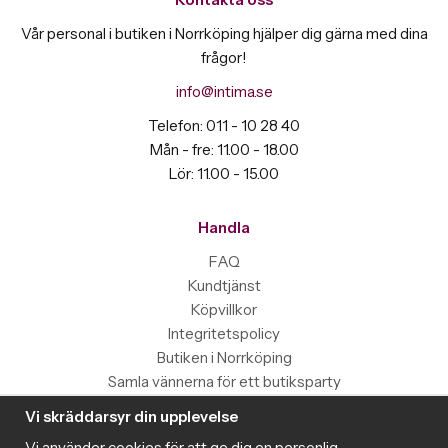
Vår personal i butiken i Norrköping hjälper dig gärna med dina
frågor!
info@intima.se
Telefon: 011 - 10 28 40
Mån - fre: 11.00 - 18.00
Lör: 11.00 - 15.00
Handla
FAQ
Kundtjänst
Köpvillkor
Integritetspolicy
Butiken i Norrköping
Samla vännerna för ett butiksparty
Vi skräddarsyr din upplevelse
Information
Vi använder cookies för att ge dig en personlig