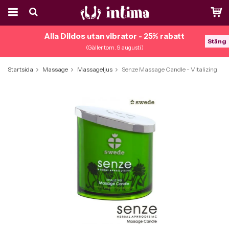
Alla Dildos utan vibrator - 25% rabatt
Stäng
(Gäller tom. 9 augusti)
Startsida
Massage
Massageljus
Senze Massage Candle - Vitalizing