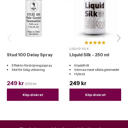
LIQUID SILK
Stud 100 Delay Spray
Liquid Silk - 250 ml
Effektiv fördröjningsspray
Kladdfritt
Mot för tidig utlösning
Intimas mest sålda glidmedel
Hybrid
Funkar till alla leksaker
249 kr
249 kr
299 kr
Köp diskret
Köp diskret