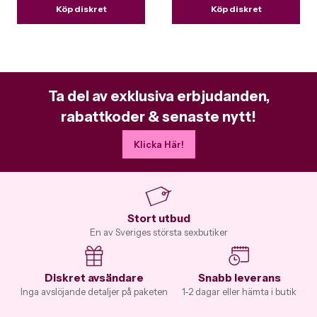
Köp diskret
Köp diskret
Ta del av exklusiva erbjudanden,
rabattkoder & senaste nytt!
Klicka Här!
Stort utbud
En av Sveriges största sexbutiker
Diskret avsändare
Snabb leverans
Inga avslöjande detaljer på paketen
1-2 dagar eller hämta i butik