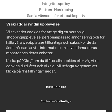
Integritetspolicy
Butiken i Norrköping
Samla vännerna för ett butiksparty
Vi skräddarsyr din upplevelse
Information
Vi använder cookies för att ge dig en personlig
Magazine
shoppingupplevelse, personanpassad annonsering och för
Populära produkter med toppbetyg
hålla våra webbplatser tillförlitliga och säkra. För detta
Nyhetsbrev
ändamål samlar vi in information om användarna, deras
mönster och deras enheter.
Om cookies
Samarbeta med Intima
Klicka på "Okej" om du tillåter alla cookies eller välj vilka
Cookie inställningar
cookies du tillåter och vilka du vill stänga av genom att
klicka på "Inställningar" nedan.
Trygg handel
Inställningar
Endast nödvändiga
Följ oss gärna på sociala medier