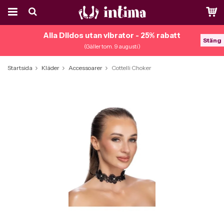
Alla Dildos utan vibrator - 25% rabatt
Stäng
(Gäller tom. 9 augusti)
Startsida
Kläder
Accessoarer
Cottelli Choker