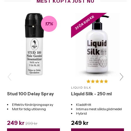
MEST KÖPTA JUST NU
3 FÖR 600 KR
17%
LIQUID SILK
Stud 100 Delay Spray
Liquid Silk - 250 ml
Effektiv fördröjningsspray
Kladdfritt
Mot för tidig utlösning
Intimas mest sålda glidmedel
Hybrid
Funkar till alla leksaker
249 kr
249 kr
299 kr