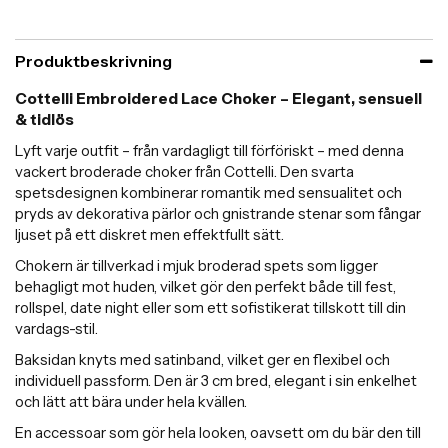
Produktbeskrivning
Cottelli Embroidered Lace Choker – Elegant, sensuell
& tidlös
Lyft varje outfit – från vardagligt till förföriskt – med denna
vackert broderade choker från Cottelli. Den svarta
spetsdesignen kombinerar romantik med sensualitet och
pryds av dekorativa pärlor och gnistrande stenar som fångar
ljuset på ett diskret men effektfullt sätt.
Chokern är tillverkad i mjuk broderad spets som ligger
behagligt mot huden, vilket gör den perfekt både till fest,
rollspel, date night eller som ett sofistikerat tillskott till din
vardags-stil.
Baksidan knyts med satinband, vilket ger en flexibel och
individuell passform. Den är 3 cm bred, elegant i sin enkelhet
och lätt att bära under hela kvällen.
En accessoar som gör hela looken, oavsett om du bär den till