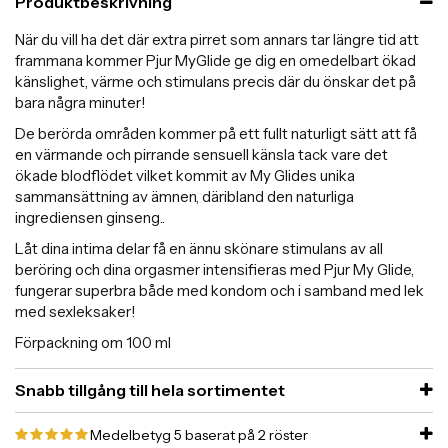
Produktbeskrivning
När du vill ha det där extra pirret som annars tar längre tid att
frammana kommer Pjur MyGlide ge dig en omedelbart ökad
känslighet, värme och stimulans precis där du önskar det på
bara några minuter!
De berörda områden kommer på ett fullt naturligt sätt att få
en värmande och pirrande sensuell känsla tack vare det
ökade blodflödet vilket kommit av My Glides unika
sammansättning av ämnen, däribland den naturliga
ingrediensen ginseng..
Låt dina intima delar få en ännu skönare stimulans av all
beröring och dina orgasmer intensifieras med Pjur My Glide,
fungerar superbra både med kondom och i samband med lek
med sexleksaker!
Förpackning om 100 ml
Snabb tillgång till hela sortimentet
Medelbetyg
5
baserat på
2
röster