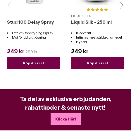
LIQUID SILK
Stud 100 Delay Spray
Liquid Silk - 250 ml
Effektiv fördröjningsspray
Kladdfritt
Mot för tidig utlösning
Intimas mest sålda glidmedel
Hybrid
Funkar till alla leksaker
249 kr
249 kr
299 kr
Köp diskret
Köp diskret
Ta del av exklusiva erbjudanden,
rabattkoder & senaste nytt!
Klicka Här!