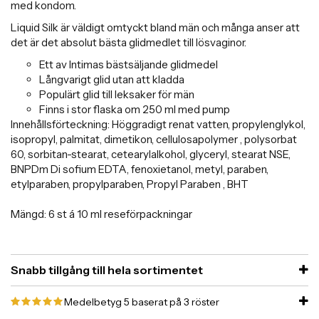
med kondom.
Liquid Silk är väldigt omtyckt bland män och många anser att
det är det absolut bästa glidmedlet till lösvaginor.
Ett av Intimas bästsäljande glidmedel
Långvarigt glid utan att kladda
Populärt glid till leksaker för män
Finns i stor flaska om 250 ml med pump
Innehållsförteckning: Höggradigt renat vatten, propylenglykol,
isopropyl, palmitat, dimetikon, cellulosapolymer , polysorbat
60, sorbitan-stearat, cetearylalkohol, glyceryl, stearat NSE,
BNPDm Di sofium EDTA, fenoxietanol, metyl, paraben,
etylparaben, propylparaben, Propyl Paraben , BHT
Mängd: 6 st á 10 ml reseförpackningar
Snabb tillgång till hela sortimentet
Medelbetyg
5
baserat på
3
röster