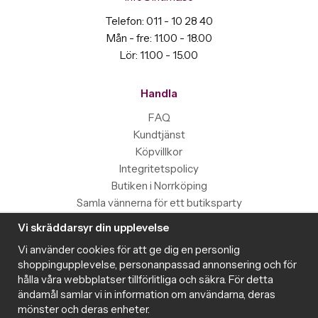
Telefon: 011 - 10 28 40
Mån - fre: 11.00 - 18.00
Lör: 11.00 - 15.00
Handla
FAQ
Kundtjänst
Köpvillkor
Integritetspolicy
Butiken i Norrköping
Samla vännerna för ett butiksparty
Vi skräddarsyr din upplevelse
Information
Vi använder cookies för att ge dig en personlig
Magazine
shoppingupplevelse, personanpassad annonsering och för
Populära produkter med toppbetyg
hålla våra webbplatser tillförlitliga och säkra. För detta
Nyhetsbrev
ändamål samlar vi in information om användarna, deras
mönster och deras enheter.
Om cookies