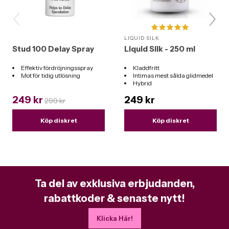
LIQUID SILK
Stud 100 Delay Spray
Liquid Silk - 250 ml
Effektiv fördröjningsspray
Kladdfritt
Mot för tidig utlösning
Intimas mest sålda glidmedel
Hybrid
Funkar till alla leksaker
249 kr
249 kr
299 kr
Köp diskret
Köp diskret
Ta del av exklusiva erbjudanden,
rabattkoder & senaste nytt!
Klicka Här!