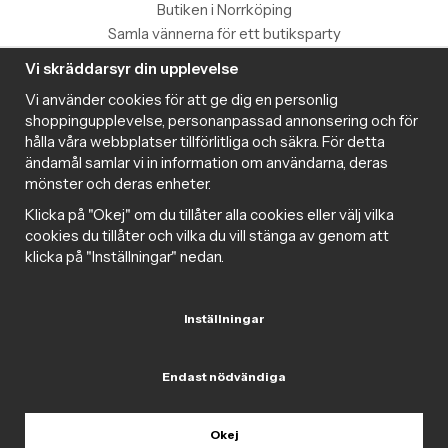
Butiken i Norrköping
Samla vännerna för ett butiksparty
Vi skräddarsyr din upplevelse
Information
Vi använder cookies för att ge dig en personlig
Magazine
shoppingupplevelse, personanpassad annonsering och för
Populära produkter med toppbetyg
hålla våra webbplatser tillförlitliga och säkra. För detta
Nyhetsbrev
ändamål samlar vi in information om användarna, deras
mönster och deras enheter.
Om cookies
Samarbeta med Intima
Klicka på "Okej" om du tillåter alla cookies eller välj vilka
Cookie inställningar
cookies du tillåter och vilka du vill stänga av genom att
klicka på "Inställningar" nedan.
Trygg handel
Inställningar
Följ oss gärna på sociala medier
Endast nödvändiga
Okej