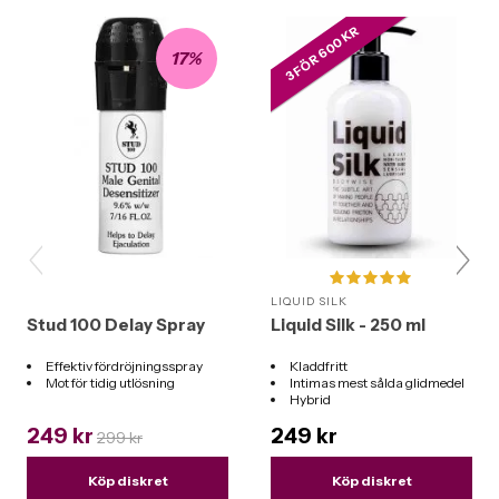
3 FÖR 600 KR
17%
LIQUID SILK
Stud 100 Delay Spray
Liquid Silk - 250 ml
Effektiv fördröjningsspray
Kladdfritt
Mot för tidig utlösning
Intimas mest sålda glidmedel
Hybrid
Funkar till alla leksaker
249 kr
249 kr
299 kr
Köp diskret
Köp diskret