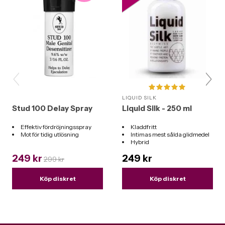
LIQUID SILK
Stud 100 Delay Spray
Liquid Silk - 250 ml
Effektiv fördröjningsspray
Kladdfritt
Mot för tidig utlösning
Intimas mest sålda glidmedel
Hybrid
Funkar till alla leksaker
249 kr
249 kr
299 kr
Köp diskret
Köp diskret