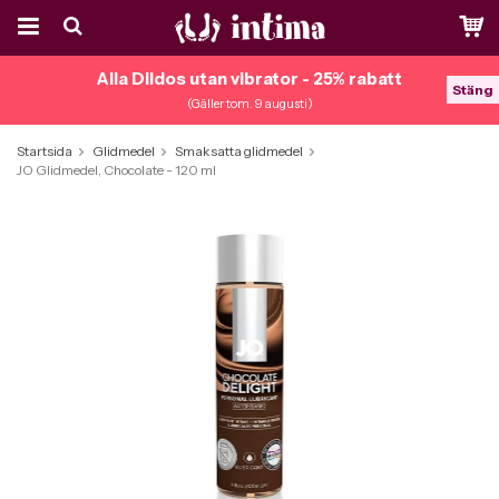
Alla Dildos utan vibrator - 25% rabatt
Stäng
(Gäller tom. 9 augusti)
Startsida
Glidmedel
Smaksatta glidmedel
JO Glidmedel, Chocolate - 120 ml