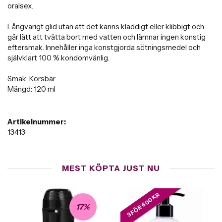
oralsex.
Långvarigt glid utan att det känns kladdigt eller klibbigt och
går lätt att tvätta bort med vatten och lämnar ingen konstig
eftersmak. Innehåller inga konstgjorda sötningsmedel och
självklart 100 % kondomvänlig.
Smak: Körsbär
Mängd: 120 ml
Artikelnummer:
13413
MEST KÖPTA JUST NU
3 FÖR 600 KR
17%