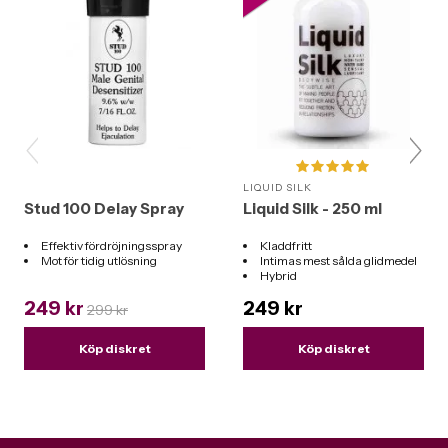
LIQUID SILK
Stud 100 Delay Spray
Liquid Silk - 250 ml
Effektiv fördröjningsspray
Kladdfritt
Mot för tidig utlösning
Intimas mest sålda glidmedel
Hybrid
Funkar till alla leksaker
249 kr
249 kr
299 kr
Köp diskret
Köp diskret