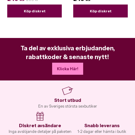
Köp diskret
Köp diskret
Ta del av exklusiva erbjudanden,
rabattkoder & senaste nytt!
Klicka Här!
Stort utbud
En av Sveriges största sexbutiker
Diskret avsändare
Snabb leverans
Inga avslöjande detaljer på paketen
1-2 dagar eller hämta i butik