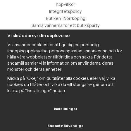
Köpvillkor
Integritetspolicy
Butiken i Norrköping
Samla vännerna för ett butiksparty
Vi skräddarsyr din upplevelse
Information
Vi använder cookies för att ge dig en personlig
Magazine
shoppingupplevelse, personanpassad annonsering och för
Populära produkter med toppbetyg
hålla våra webbplatser tillförlitliga och säkra. För detta
Nyhetsbrev
ändamål samlar vi in information om användarna, deras
mönster och deras enheter.
Om cookies
Samarbeta med Intima
Klicka på "Okej" om du tillåter alla cookies eller välj vilka
Cookie inställningar
cookies du tillåter och vilka du vill stänga av genom att
klicka på "Inställningar" nedan.
Trygg handel
Inställningar
Följ oss gärna på sociala medier
Endast nödvändiga