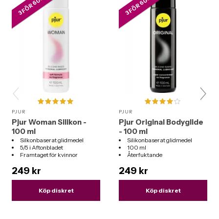
3 FÖR 600 KR
3 FÖR 600 KR
PJUR
PJUR
Pjur Woman Silikon -
Pjur Original Bodyglide
100 ml
- 100 ml
Silkonbaserat glidmedel
Silikonbaserat glidmedel
5/5 i Aftonbladet
100 ml
Framtaget för kvinnor
Återfuktande
249 kr
249 kr
Köp diskret
Köp diskret