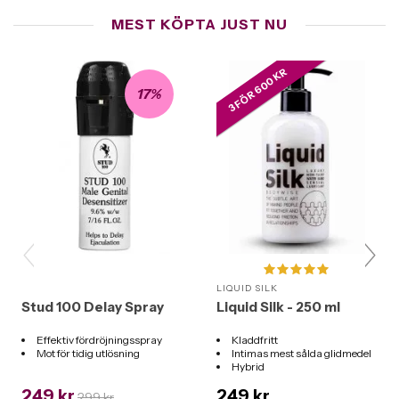
MEST KÖPTA JUST NU
3 FÖR 600 KR
17%
LIQUID SILK
Stud 100 Delay Spray
Liquid Silk - 250 ml
Effektiv fördröjningsspray
Kladdfritt
Mot för tidig utlösning
Intimas mest sålda glidmedel
Hybrid
Funkar till alla leksaker
249 kr
249 kr
299 kr