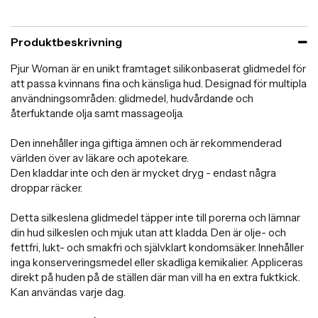
Produktbeskrivning
Pjur Woman är en unikt framtaget silikonbaserat glidmedel för
att passa kvinnans fina och känsliga hud. Designad för multipla
användningsområden: glidmedel, hudvårdande och
återfuktande olja samt massageolja.
Den innehåller inga giftiga ämnen och är rekommenderad
världen över av läkare och apotekare.
Den kladdar inte och den är mycket dryg - endast några
droppar räcker.
Detta silkeslena glidmedel täpper inte till porerna och lämnar
din hud silkeslen och mjuk utan att kladda. Den är olje- och
fettfri, lukt- och smakfri och självklart kondomsäker. Innehåller
inga konserveringsmedel eller skadliga kemikalier. Appliceras
direkt på huden på de ställen där man vill ha en extra fuktkick.
Kan användas varje dag.