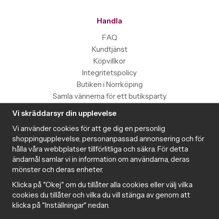
Handla
FAQ
Kundtjänst
Köpvillkor
Integritetspolicy
Butiken i Norrköping
Samla vännerna för ett butiksparty
Vi skräddarsyr din upplevelse
Information
Vi använder cookies för att ge dig en personlig
Magazine
shoppingupplevelse, personanpassad annonsering och för
Populära produkter med toppbetyg
hålla våra webbplatser tillförlitliga och säkra. För detta
Nyhetsbrev
ändamål samlar vi in information om användarna, deras
mönster och deras enheter.
Om cookies
Samarbeta med Intima
Klicka på "Okej" om du tillåter alla cookies eller välj vilka
Cookie inställningar
cookies du tillåter och vilka du vill stänga av genom att
klicka på "Inställningar" nedan.
Trygg handel