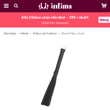
Alla Dildos utan vibrator - 25% rabatt
Stäng
(Gäller tom. 9 augusti)
Startsida
Fetish
Piskor och Fjädrar
Blaze Piska, Svart