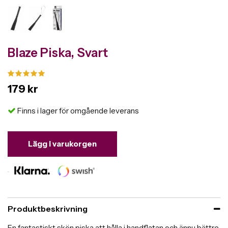
Blaze Piska, Svart
179 kr
Finns i lager för omgående leverans
Lägg i varukorgen
Produktbeskrivning
En fantastiskt skön piska att hålla i handflatan och ännu bättre,