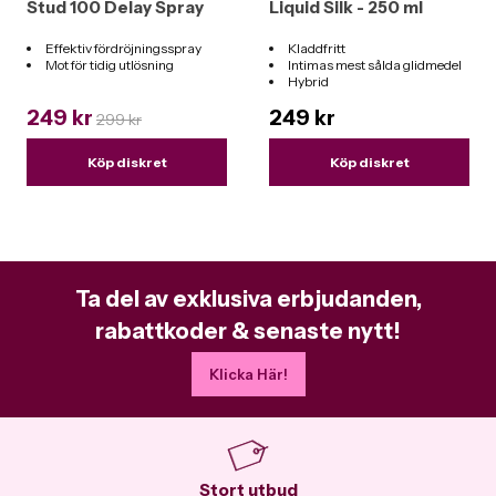
Stud 100 Delay Spray
Liquid Silk - 250 ml
Effektiv fördröjningsspray
Kladdfritt
Mot för tidig utlösning
Intimas mest sålda glidmedel
Hybrid
Funkar till alla leksaker
249 kr
249 kr
299 kr
Köp diskret
Köp diskret
Ta del av exklusiva erbjudanden,
rabattkoder & senaste nytt!
Klicka Här!
Stort utbud