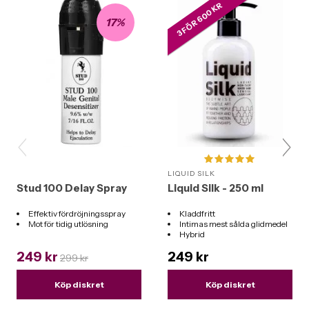
3 FÖR 600 KR
17%
LIQUID SILK
Stud 100 Delay Spray
Liquid Silk - 250 ml
Effektiv fördröjningsspray
Kladdfritt
Mot för tidig utlösning
Intimas mest sålda glidmedel
Hybrid
Funkar till alla leksaker
249 kr
249 kr
299 kr
Köp diskret
Köp diskret