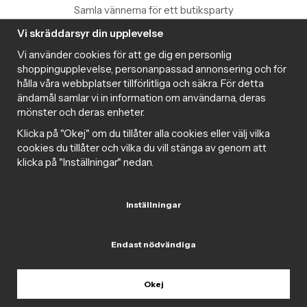
Samla vännerna för ett butiksparty
Vi skräddarsyr din upplevelse
Information
Vi använder cookies för att ge dig en personlig
Magazine
shoppingupplevelse, personanpassad annonsering och för
Populära produkter med toppbetyg
hålla våra webbplatser tillförlitliga och säkra. För detta
Nyhetsbrev
ändamål samlar vi in information om användarna, deras
mönster och deras enheter.
Om cookies
Samarbeta med Intima
Klicka på "Okej" om du tillåter alla cookies eller välj vilka
Cookie inställningar
cookies du tillåter och vilka du vill stänga av genom att
klicka på "Inställningar" nedan.
Trygg handel
Inställningar
Följ oss gärna på sociala medier
Endast nödvändiga
Okej