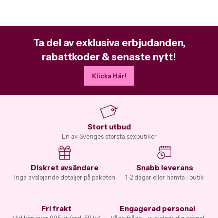
Ta del av exklusiva erbjudanden,
rabattkoder & senaste nytt!
Klicka Här!
Stort utbud
En av Sveriges största sexbutiker
Diskret avsändare
Snabb leverans
Inga avslöjande detaljer på paketen
1-2 dagar eller hämta i butik
Fri frakt
Engagerad personal
Vid köp över 995 kr (ord. 59 kr)
Våga fråga - vi hjälper dig gärna!