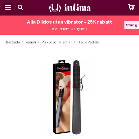
Alla Dildos utan vibrator - 25% rabatt
Stäng
(Gäller tom. 9 augusti)
Startsida
Fetish
Piskor och Fjädrar
Black Paddle