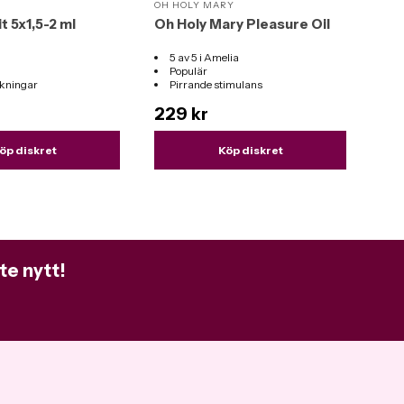
OH HOLY MARY
SVA
t 5x1,5-2 ml
Oh Holy Mary Pleasure Oil
Sva
5 av 5 i Amelia
V
Populär
I
kningar
Pirrande stimulans
L
L
229 kr
74
tung
M
luft
öp diskret
Köp diskret
S
sili
D
V
te nytt!