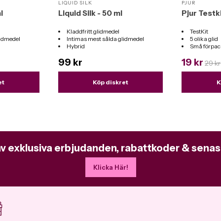
LIQUID SILK
PJUR
l
Liquid Silk - 50 ml
Pjur Testki
Kladdfritt glidmedel
TestKit
lidmedel
Intimas mest sålda glidmedel
5 olika glid
Hybrid
Små förpac
er
Passar till alla sexleksaker
99 kr
19 kr
29 kr
et
Köp diskret
K
av exklusiva erbjudanden, rabattkoder & senas
Klicka Här!