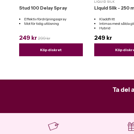
LIQUID SILK
Stud 100 Delay Spray
Liquid Silk - 250 m
Effektiv fördröjningsspray
Kladdfritt
Mot för tidig utlösning
Intimas mest sålda g
Hybrid
Funkar till alla leksak
249 kr
249 kr
299 kr
Köp diskret
Köp diskr
Ta del 