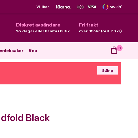
Villkor
Diskret avsändare
Fri frakt
1-2 dagar eller hämta i butik
över 995 kr (ord. 59 kr)
0
enleksaker
Rea
Stäng
ndfold Black