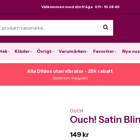
Välkommen med din fråga 011 - 10 28 40
tek
Kläder
Övrigt
Varumärken
Favoriter
Nya vux
Alla Dildos utan vibrator - 25% rabatt
(Gäller tom. 9 augusti)
OUCH
Ouch! Satin Bli
149 kr