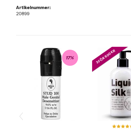
Artikelnummer:
20899
3 FÖR 600 KR
17%