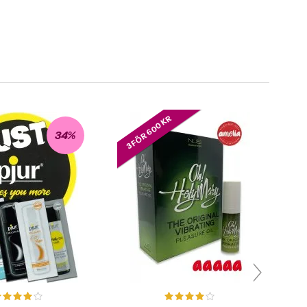
3 FÖR 600 KR
34%