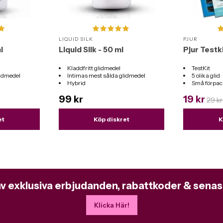
LIQUID SILK
PJUR
l
Liquid Silk - 50 ml
Pjur Testki
Kladdfritt glidmedel
TestKit
lidmedel
Intimas mest sålda glidmedel
5 olika glid
Hybrid
Små förpac
er
Passar till alla sexleksaker
99 kr
19 kr
29 kr
et
Köp diskret
K
av exklusiva erbjudanden, rabattkoder & senas
Klicka Här!