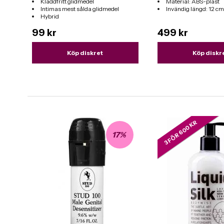
Kladdfritt glidmedel
Material: ABS-plast
Intimas mest sålda glidmedel
Invändig längd: 12 cm
Hybrid
Passar till alla sexleksaker
99 kr
499 kr
Köp diskret
Köp diskr
3 FÖR 600 KR
17%