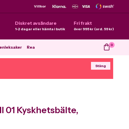
Villkor
Diskret avsändare
Fri frakt
1-2 dagar eller hämta i butik
över 995 kr (ord. 59 kr)
0
enleksaker
Rea
Stäng
 01 Kyskhetsbälte,