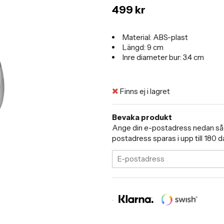
499 kr
Material: ABS-plast
Längd: 9 cm
Inre diameter bur: 3.4 cm
Finns ej i lagret
Bevaka produkt
Ange din e-postadress nedan så me
postadress sparas i upp till 180 d