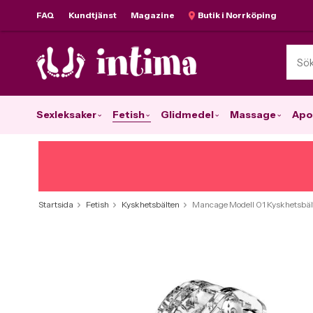
FAQ
Kundtjänst
Magazine
Butik i Norrköping
Sexleksaker
Fetish
Glidmedel
Massage
Apo
Startsida
Fetish
Kyskhetsbälten
Mancage Modell 01 Kyskhetsbält