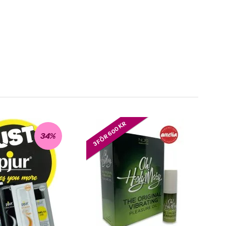
3 FÖR 600 KR
34%