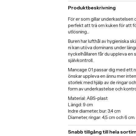
Produktbeskrivning
För er som gillar underkastelsen 
perfekt att trä om kuken för att 
utlösning...
Buren har lufthål av hygieniska sk
ni kan utöva dominans under längre
nyckelhållaren får du uppleva en 
självkontroll.
Mancage 01 passar dig med ett 
önskar uppleva en ännu mer intens
storlek med hjälp av de ringar och
form av underkastelse och kontro
Material: ABS-plast
Längd: 9 cm
Indre diameter, bur: 3,4 cm
Diameter, ringar: 4,5 cm och 6 cm.
Snabb tillgång till hela sort