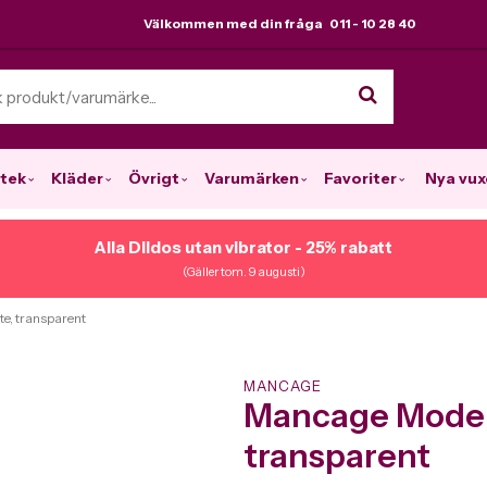
Välkommen med din fråga 011 - 10 28 40
tek
Kläder
Övrigt
Varumärken
Favoriter
Nya vux
Alla Dildos utan vibrator - 25% rabatt
(Gäller tom. 9 augusti)
e, transparent
MANCAGE
Mancage Modell
transparent