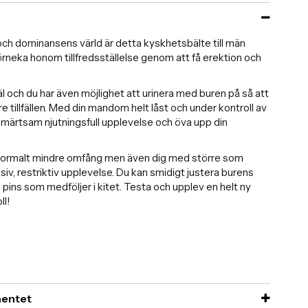
och dominansens värld är detta kyskhetsbälte till män
förneka honom tillfredsställelse genom att få erektion och
äl och du har även möjlighet att urinera med buren på så att
 tillfällen. Med din mandom helt låst och under kontroll av
smärtsam njutningsfull upplevelse och öva upp din
normalt mindre omfång men även dig med större som
iv, restriktiv upplevelse. Du kan smidigt justera burens
 pins som medföljer i kitet. Testa och upplev en helt ny
ll!
imentet