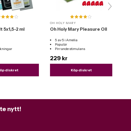
OH HOLY MARY
SVA
t 5x1,5-2 ml
Oh Holy Mary Pleasure Oil
Sva
5 av 5 i Amelia
V
Populär
I
kningar
Pirrande stimulans
L
L
229 kr
74
tung
M
luft
öp diskret
Köp diskret
S
sili
D
V
te nytt!