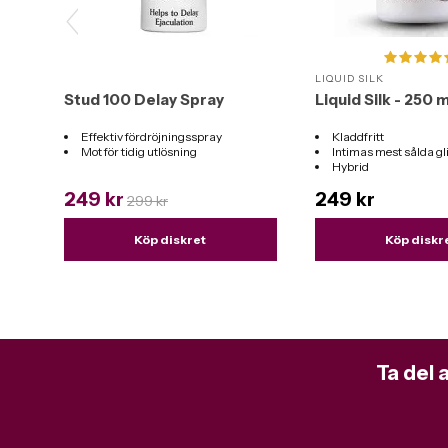
LIQUID SILK
Stud 100 Delay Spray
Liquid Silk - 250 m
Effektiv fördröjningsspray
Kladdfritt
Mot för tidig utlösning
Intimas mest sålda g
Hybrid
Funkar till alla leksak
249 kr
249 kr
299 kr
Köp diskret
Köp diskr
Ta del 