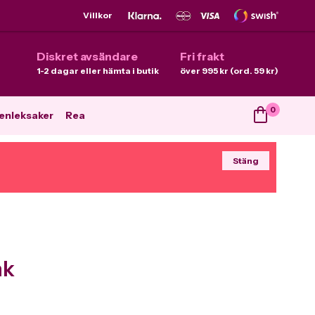
Villkor
Diskret avsändare
Fri frakt
1-2 dagar eller hämta i butik
över 995 kr (ord. 59 kr)
0
enleksaker
Rea
Stäng
nk