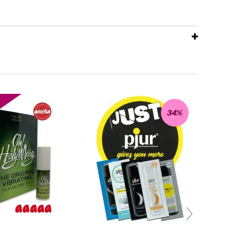
R
34%