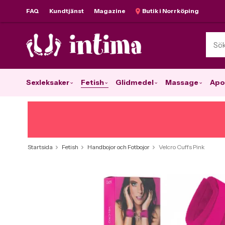
FAQ
Kundtjänst
Magazine
Butik i Norrköping
Sexleksaker
Fetish
Glidmedel
Massage
Apo
Startsida
Fetish
Handbojor och Fotbojor
Velcro Cuffs Pink