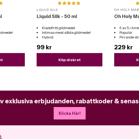
LIQUID SILK
OH HOLY MA
l
Liquid Silk - 50 ml
Oh Holy Ma
Kladdfritt glidmedel
5 av 5 i Ame
lidmedel
Intimas mest sålda glidmedel
Populär
Hybrid
Pirrande s
er
Passar till alla sexleksaker
99 kr
229 kr
et
Köp diskret
K
av exklusiva erbjudanden, rabattkoder & senas
Klicka Här!