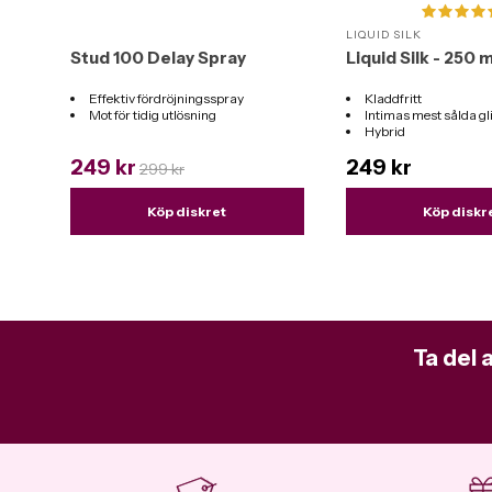
LIQUID SILK
Stud 100 Delay Spray
Liquid Silk - 250 m
Effektiv fördröjningsspray
Kladdfritt
Mot för tidig utlösning
Intimas mest sålda g
Hybrid
Funkar till alla leksak
249 kr
249 kr
299 kr
Köp diskret
Köp diskr
Ta del 