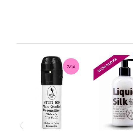
3 FÖR 600 KR
17%