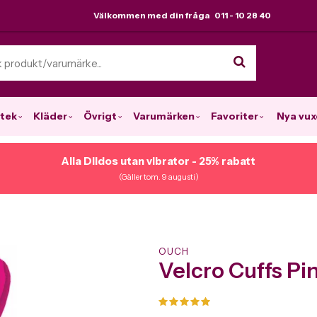
Välkommen med din fråga 011 - 10 28 40
tek
Kläder
Övrigt
Varumärken
Favoriter
Nya vux
Alla Dildos utan vibrator - 25% rabatt
(Gäller tom. 9 augusti)
OUCH
Velcro Cuffs Pi