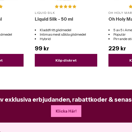
LIQUID SILK
OH HOLY MA
l
Liquid Silk - 50 ml
Oh Holy Ma
Kladdfritt glidmedel
5 av 5 i Ame
lidmedel
Intimas mest sålda glidmedel
Populär
Hybrid
Pirrande s
er
Passar till alla sexleksaker
99 kr
229 kr
et
Köp diskret
K
av exklusiva erbjudanden, rabattkoder & senas
Klicka Här!