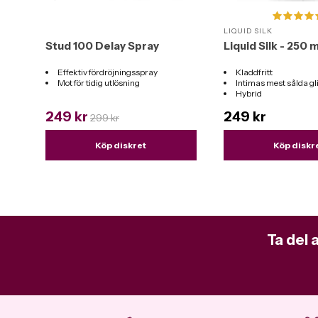
LIQUID SILK
Stud 100 Delay Spray
Liquid Silk - 250 m
Effektiv fördröjningsspray
Kladdfritt
Mot för tidig utlösning
Intimas mest sålda g
Hybrid
Funkar till alla leksak
249 kr
249 kr
299 kr
Köp diskret
Köp diskr
Ta del 