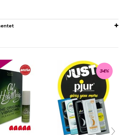
imentet
R
34%