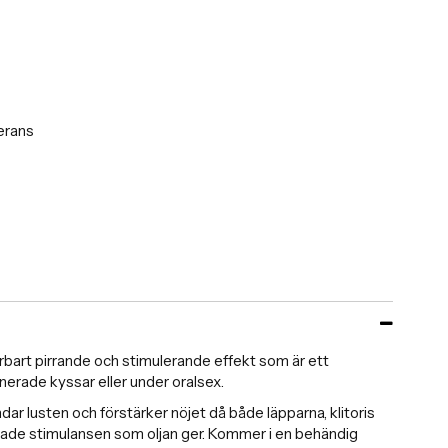
erans
rbart pirrande och stimulerande effekt som är ett
erade kyssar eller under oralsex.
r lusten och förstärker nöjet då både läpparna, klitoris
ökade stimulansen som oljan ger. Kommer i en behändig