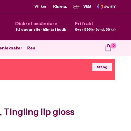
Villkor
Diskret avsändare
Fri frakt
1-2 dagar eller hämta i butik
över 995 kr (ord. 59 kr)
0
enleksaker
Rea
Stäng
, Tingling lip gloss