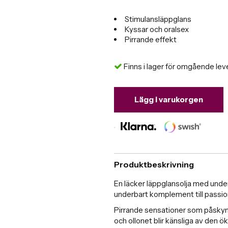
Stimulansläppglans
Kyssar och oralsex
Pirrande effekt
Finns i lager för omgående lev
Lägg i varukorgen
Produktbeskrivning
En läcker läppglansolja med unde
underbart komplement till passion
Pirrande sensationer som påskynda
och ollonet blir känsliga av den 