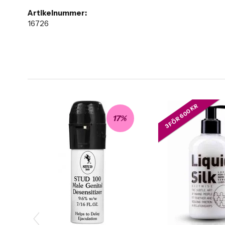
Artikelnummer:
16726
3 FÖR 600 KR
17%