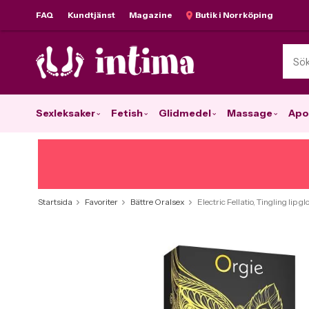
FAQ
Kundtjänst
Magazine
Butik i Norrköping
Sexleksaker
Fetish
Glidmedel
Massage
Apo
Startsida
Favoriter
Bättre Oralsex
Electric Fellatio, Tingling lip gl