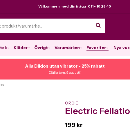
Välkommen med din fråga 011 - 10 28 40
tek
Kläder
Övrigt
Varumärken
Favoriter
Nya vux
Alla Dildos utan vibrator - 25% rabatt
(Gäller tom. 9 augusti)
oss
ORGIE
Electric Fellatio
199 kr