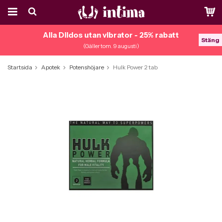
Alla Dildos utan vibrator - 25% rabatt
Stäng
(Gäller tom. 9 augusti)
Startsida
Apotek
Potenshöjare
Hulk Power 2 tab