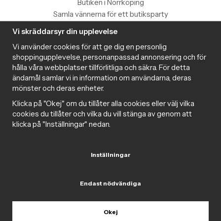
Butiken i Norrköping
Samla vännerna för ett butiksparty
Vi skräddarsyr din upplevelse
Information
Vi använder cookies för att ge dig en personlig
Magazine
shoppingupplevelse, personanpassad annonsering och för
Populära produkter med toppbetyg
hålla våra webbplatser tillförlitliga och säkra. För detta
Nyhetsbrev
ändamål samlar vi in information om användarna, deras
mönster och deras enheter.
Om cookies
Samarbeta med Intima
Klicka på "Okej" om du tillåter alla cookies eller välj vilka
Cookie inställningar
cookies du tillåter och vilka du vill stänga av genom att
klicka på "Inställningar" nedan.
Trygg handel
Inställningar
Följ oss gärna på sociala medier
Endast nödvändiga
Okej