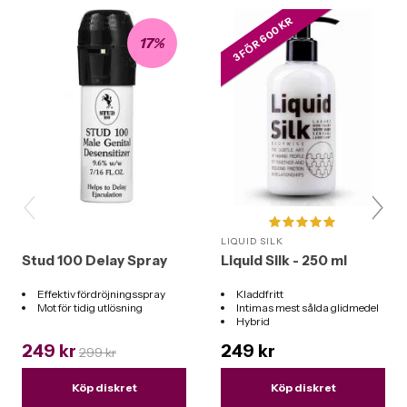
3 FÖR 600 KR
17%
LIQUID SILK
Stud 100 Delay Spray
Liquid Silk - 250 ml
Effektiv fördröjningsspray
Kladdfritt
Mot för tidig utlösning
Intimas mest sålda glidmedel
Hybrid
Funkar till alla leksaker
249 kr
249 kr
299 kr
Köp diskret
Köp diskret