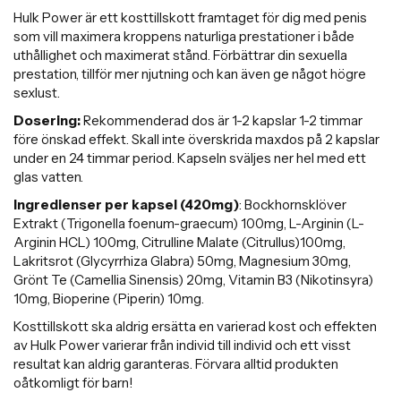
Hulk Power är ett kosttillskott framtaget för dig med penis
som vill maximera kroppens naturliga prestationer i både
uthållighet och maximerat stånd. Förbättrar din sexuella
prestation, tillför mer njutning och kan även ge något högre
sexlust.
Dosering:
Rekommenderad dos är 1-2 kapslar 1-2 timmar
före önskad effekt. Skall inte överskrida maxdos på 2 kapslar
under en 24 timmar period. Kapseln sväljes ner hel med ett
glas vatten.
Ingredienser per kapsel (420mg)
: Bockhornsklöver
Extrakt (Trigonella foenum-graecum) 100mg, L-Arginin (L-
Arginin HCL) 100mg, Citrulline Malate (Citrullus)100mg,
Lakritsrot (Glycyrrhiza Glabra) 50mg, Magnesium 30mg,
Grönt Te (Camellia Sinensis) 20mg, Vitamin B3 (Nikotinsyra)
10mg, Bioperine (Piperin) 10mg.
Kosttillskott ska aldrig ersätta en varierad kost och effekten
av Hulk Power varierar från individ till individ och ett visst
resultat kan aldrig garanteras. Förvara alltid produkten
oåtkomligt för barn!