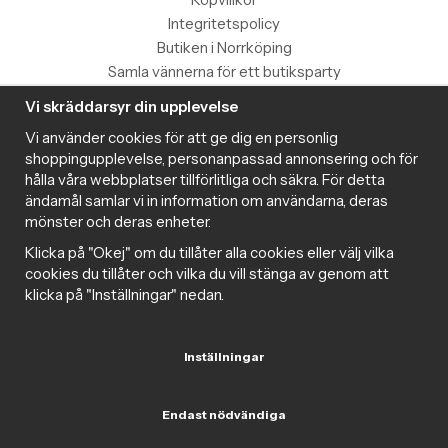
Integritetspolicy
Butiken i Norrköping
Samla vännerna för ett butiksparty
Vi skräddarsyr din upplevelse
Information
Vi använder cookies för att ge dig en personlig
Magazine
shoppingupplevelse, personanpassad annonsering och för
Populära produkter med toppbetyg
hålla våra webbplatser tillförlitliga och säkra. För detta
Nyhetsbrev
ändamål samlar vi in information om användarna, deras
mönster och deras enheter.
Om cookies
Samarbeta med Intima
Klicka på "Okej" om du tillåter alla cookies eller välj vilka
Cookie inställningar
cookies du tillåter och vilka du vill stänga av genom att
klicka på "Inställningar" nedan.
Trygg handel
Inställningar
Följ oss gärna på sociala medier
Endast nödvändiga