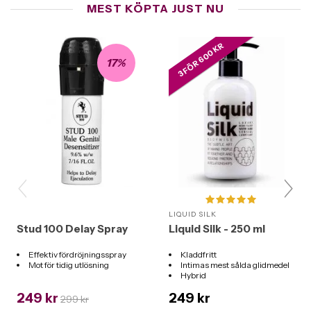
MEST KÖPTA JUST NU
3 FÖR 600 KR
17%
LIQUID SILK
Stud 100 Delay Spray
Liquid Silk - 250 ml
Effektiv fördröjningsspray
Kladdfritt
Mot för tidig utlösning
Intimas mest sålda glidmedel
Hybrid
Funkar till alla leksaker
249 kr
249 kr
299 kr