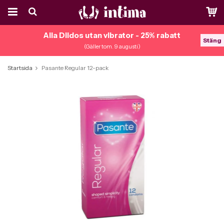
Alla Dildos utan vibrator - 25% rabatt
Stäng
(Gäller tom. 9 augusti)
Startsida
Pasante Regular 12-pack