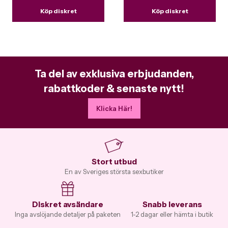
Köp diskret
Köp diskret
Ta del av exklusiva erbjudanden,
rabattkoder & senaste nytt!
Klicka Här!
Stort utbud
En av Sveriges största sexbutiker
Diskret avsändare
Snabb leverans
Inga avslöjande detaljer på paketen
1-2 dagar eller hämta i butik