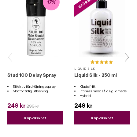
3 FÖR 600 KR
17%
LIQUID SILK
Stud 100 Delay Spray
Liquid Silk - 250 ml
Effektiv fördröjningsspray
Kladdfritt
Mot för tidig utlösning
Intimas mest sålda glidmedel
Hybrid
Funkar till alla leksaker
249 kr
249 kr
299 kr
Köp diskret
Köp diskret